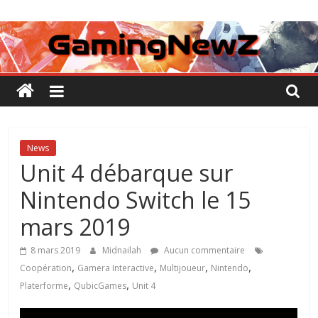
Passer
GamingNewZ
au
contenu
Tests
et
Actu
des
jeux
vidéo
News
Unit 4 débarque sur
Nintendo Switch le 15
mars 2019
8 mars 2019
Midnailah
Aucun commentaire
,
,
,
,
Coopération
Gamera Interactive
Multijoueur
Nintendo
,
,
Platerforme
QubicGames
Unit 4