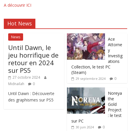
A découvrir ICI
Hot News
News
Ace
Attorne
Until Dawn, le
y
jeu horrifique de
Investig
retour en 2024
ations
Collection, le test PC
sur PS5
(Steam)
27 octobre 2024
0
29 septembre 2024
Midnailah
0
Noreya
Until Dawn : Découverte
the
des graphismes sur PS5
Gold
Project
: le test
sur PC
0
30 juin 2024