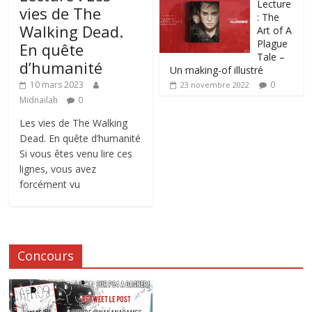
Lecture
vies de The
: The
Walking Dead.
Art of A
Plague
En quête
Tale –
d’humanité
Un making-of illustré
0
10 mars 2023
23 novembre 2022
Midnailah
0
Les vies de The Walking
Dead. En quête d’humanité
Si vous êtes venu lire ces
lignes, vous avez
forcément vu
Concours