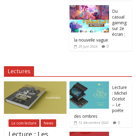
Du
casual
gaming
sur 2e
écran :
la nouvelle vague
0
29 juin 2024
Lectures
Lecture
: Michel
Ocelot
– Le
poète
des ombres
0
12 décembre 2022
Le coin lecture
News
Lecture : Les