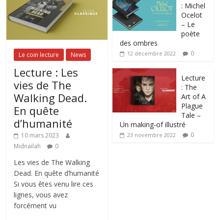
: Michel
Ocelot
– Le
poète
des ombres
0
12 décembre 2022
Le coin lecture
News
Lecture : Les
Lecture
vies de The
: The
Walking Dead.
Art of A
Plague
En quête
Tale –
d’humanité
Un making-of illustré
0
10 mars 2023
23 novembre 2022
Midnailah
0
Les vies de The Walking
Dead. En quête d’humanité
Si vous êtes venu lire ces
lignes, vous avez
forcément vu