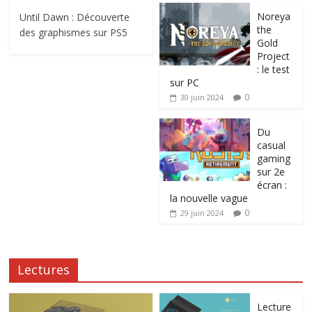
Noreya
Until Dawn : Découverte
the
des graphismes sur PS5
Gold
Project
: le test
sur PC
0
30 juin 2024
Du
casual
gaming
sur 2e
écran :
la nouvelle vague
0
29 juin 2024
Lectures
Lecture