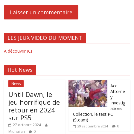
LES JEUX VIDEO DU MOMENT
A découvrir ICI
Hot News
News
Ace
Attorne
Until Dawn, le
y
jeu horrifique de
Investig
retour en 2024
ations
Collection, le test PC
sur PS5
(Steam)
27 octobre 2024
0
29 septembre 2024
Midnailah
0