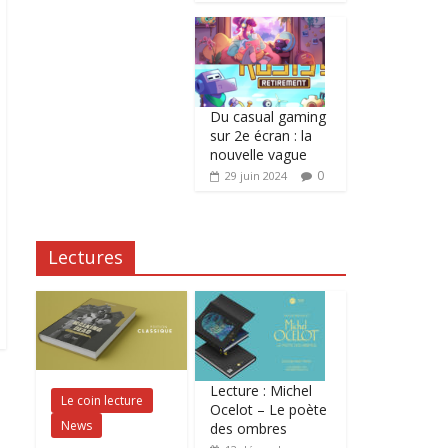
Du casual gaming
sur 2e écran : la
nouvelle vague
0
29 juin 2024
Lectures
Lecture : Michel
Le coin lecture
Ocelot – Le poète
News
des ombres