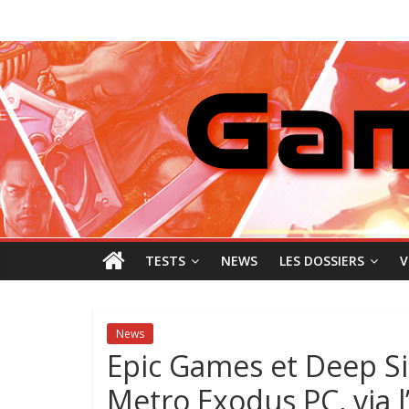
Passer
GamingNewZ
au
contenu
Tests
et
Actu
des
jeux
vidéo
TESTS
NEWS
LES DOSSIERS
V
News
Epic Games et Deep Si
Metro Exodus PC, via 