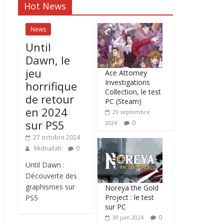
Hot News
News
Until
Dawn, le
jeu
Ace Attorney
Investigations
horrifique
Collection, le test
de retour
PC (Steam)
en 2024
29 septembre
sur PS5
0
2024
27 octobre 2024
Midnailah
0
Until Dawn :
Découverte des
graphismes sur
Noreya the Gold
Project : le test
PS5
sur PC
0
30 juin 2024