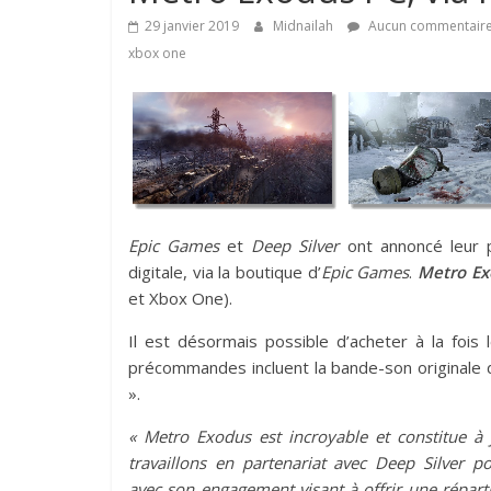
29 janvier 2019
Midnailah
Aucun commentair
xbox one
Epic Games
et
Deep Silver
ont annoncé leur p
digitale, via la boutique d’
Epic Games
.
Metro E
et Xbox One).
Il est désormais possible d’acheter à la fois
précommandes incluent la bande-son originale
».
« Metro Exodus est incroyable et constitue à 
travaillons en partenariat avec Deep Silver p
avec son engagement visant à offrir une répar