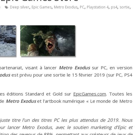
,
,
,
,
,
,
,
e
Deep silver
Epic Games
Metro Exodus
PC
Playstation 4
ps4
sortie
artenariat, visant à lancer
Metro Exodus
sur PC, en version
xodus
est prévu pour une sortie le 15 février 2019 (sur PC, PS4
 les éditions Standard et Gold sur
EpicGames.com
. Toutes les
 de
Metro Exodus
et l’artbook numérique « Le monde de Metro
juste titre l’un des titres PC les plus attendus de 2019. Nous
our lancer Metro Exodus, avec le soutien marketing d’Epic et
tition des revenus de 88%, permettant aux créateurs de jeux de