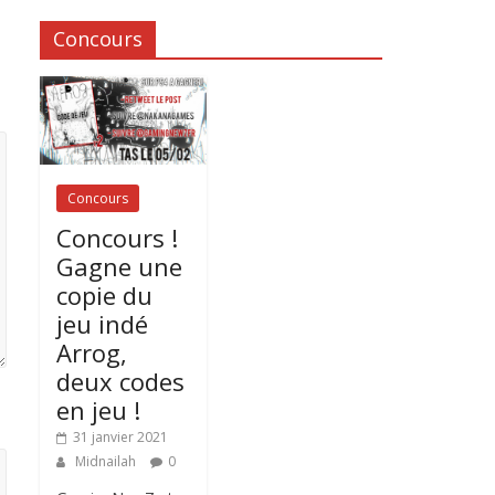
Concours
Concours
Concours !
Gagne une
copie du
jeu indé
Arrog,
deux codes
en jeu !
31 janvier 2021
Midnailah
0