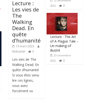
12 décembre
Lecture :
0
2022
→
Les vies de
The
Walking
Dead. En
quête
Lecture : The Art
d’humanité
of A Plague Tale –
Un making-of
10 mars 2023
illustré
Midnailah
0
23 novembre
Les vies de The
0
2022
Walking Dead. En
quête d’humanité
Si vous êtes venu
lire ces lignes,
vous avez
forcément vu