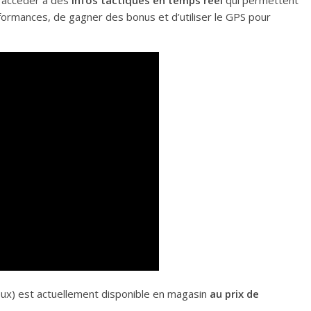
 d’accéder à des
infos tactiques en temps réel
qui permettent
formances, de gagner des bonus et d’utiliser le GPS pour
ux) est actuellement disponible en magasin
au prix de