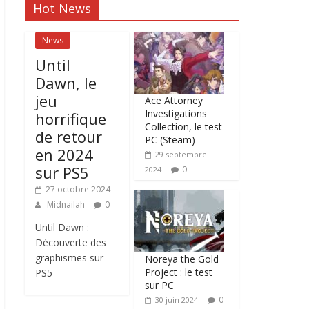
Hot News
News
Until
Dawn, le
jeu
Ace Attorney
Investigations
horrifique
Collection, le test
de retour
PC (Steam)
en 2024
29 septembre
sur PS5
0
2024
27 octobre 2024
Midnailah
0
Until Dawn :
Découverte des
graphismes sur
Noreya the Gold
Project : le test
PS5
sur PC
0
30 juin 2024