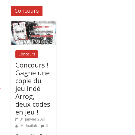
Concours
Concours
Concours !
Gagne une
copie du
jeu indé
→
Arrog,
deux codes
en jeu !
31 janvier 2021
Midnailah
0