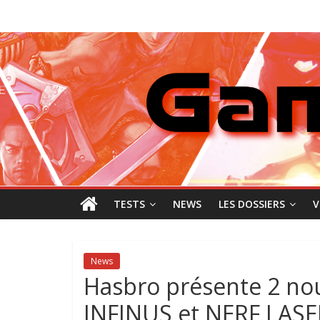
Passer
GamingNewZ
au
contenu
Tests
et
Actu
des
jeux
vidéo
TESTS
NEWS
LES DOSSIERS
V
News
Hasbro présente 2 nou
INFINUS et NERF LAS