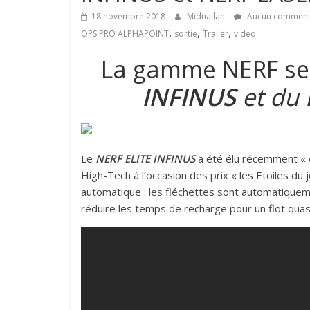
18 novembre 2018
Midnailah
Aucun comment
,
,
,
OPS PRO ALPHAPOINT
sortie
Trailer
vidéo
La gamme NERF se 
INFINUS
et du
Le
NERF ELITE INFINUS
a été élu récemment «
High-Tech à l’occasion des prix « les Etoiles du
automatique : les fléchettes sont automatique
réduire les temps de recharge pour un flot qua