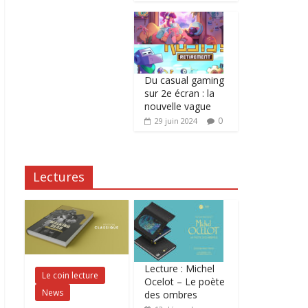
Du casual gaming
sur 2e écran : la
nouvelle vague
0
29 juin 2024
Lectures
Lecture : Michel
Le coin lecture
Ocelot – Le poète
News
des ombres