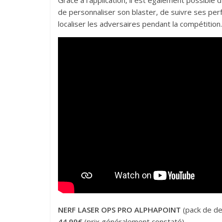
Grâce à l’application, il est également possible
de personnaliser son blaster, de suivre ses per
localiser les adversaires pendant la compétition.
NERF LASER OPS PRO ALPHAPOINT
(pack de de
44.99€
(prix généralement constaté).