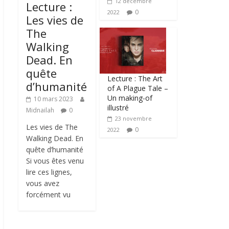
12 décembre
Lecture :
0
2022
Les vies de
The
Walking
Dead. En
quête
Lecture : The Art
d’humanité
of A Plague Tale –
Un making-of
10 mars 2023
illustré
Midnailah
0
23 novembre
Les vies de The
0
2022
Walking Dead. En
quête d’humanité
Si vous êtes venu
lire ces lignes,
vous avez
forcément vu