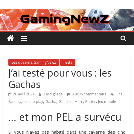
Passer
GamingNewZ
au
contenu
Tests
et
Actu
des
jeux
vidéo
Les dossiers GamingNewz
Tests
J’ai testé pour vous : les
Gachas
26 avril 2024
Tardigrade
Aucun commentaire
Final
,
,
,
,
,
Fantasy
free to play
Gacha
Genshin
Harry Potter
Jeu mobile
… et mon PEL a survécu
Si vous n’avez pas habité dans une caverne des cinq