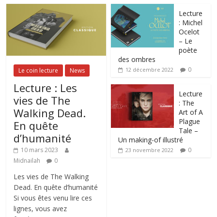
Lecture
: Michel
Ocelot
– Le
poète
des ombres
0
12 décembre 2022
Le coin lecture
News
Lecture : Les
Lecture
vies de The
: The
Walking Dead.
Art of A
Plague
En quête
Tale –
d’humanité
Un making-of illustré
0
10 mars 2023
23 novembre 2022
Midnailah
0
Les vies de The Walking
Dead. En quête d’humanité
Si vous êtes venu lire ces
lignes, vous avez