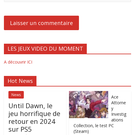
LES JEUX VIDEO DU MOMENT
A découvrir ICI
Hot News
News
Ace
Attorne
Until Dawn, le
y
jeu horrifique de
Investig
retour en 2024
ations
Collection, le test PC
sur PS5
(Steam)