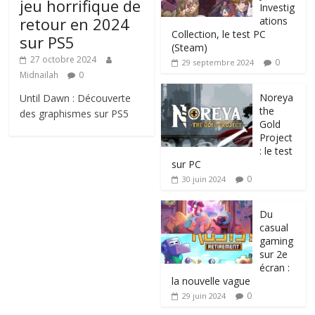
jeu horrifique de
Investig
retour en 2024
ations
Collection, le test PC
sur PS5
(Steam)
27 octobre 2024
0
29 septembre 2024
Midnailah
0
Noreya
Until Dawn : Découverte
the
des graphismes sur PS5
Gold
Project
: le test
sur PC
0
30 juin 2024
Du
casual
gaming
sur 2e
écran :
la nouvelle vague
0
29 juin 2024