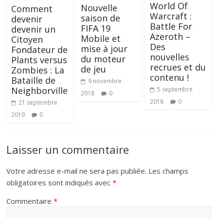
World Of
Nouvelle
Comment
Warcraft :
saison de
devenir
Battle For
FIFA 19
devenir un
Azeroth –
Mobile et
Citoyen
Des
mise à jour
Fondateur de
nouvelles
du moteur
Plants versus
recrues et du
de jeu
Zombies : La
contenu !
Bataille de
9 novembre
Neighborville
5 septembre
2018
0
2018
0
21 septembre
2019
0
Laisser un commentaire
Votre adresse e-mail ne sera pas publiée.
Les champs
obligatoires sont indiqués avec
*
Commentaire
*