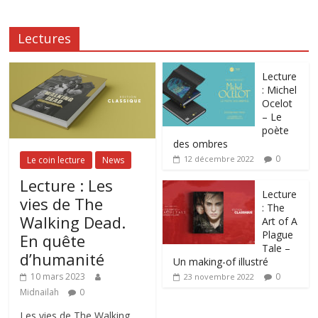
Lectures
Lecture
: Michel
Ocelot
– Le
poète
des ombres
0
12 décembre 2022
Le coin lecture
News
Lecture : Les
Lecture
vies de The
: The
Walking Dead.
Art of A
Plague
En quête
Tale –
d’humanité
Un making-of illustré
0
10 mars 2023
23 novembre 2022
Midnailah
0
Les vies de The Walking