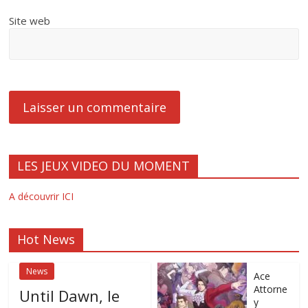
Site web
LES JEUX VIDEO DU MOMENT
A découvrir ICI
Hot News
News
Ace
Attorne
Until Dawn, le
y