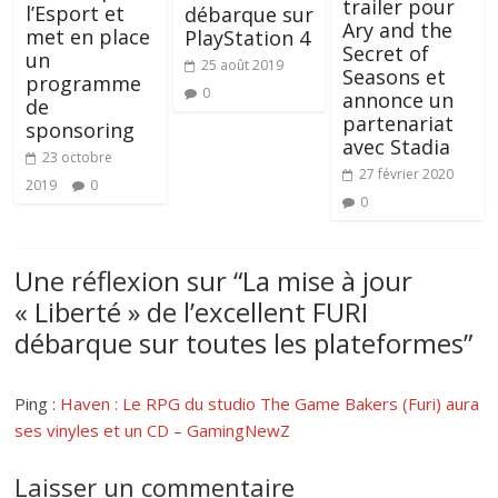
trailer pour
l’Esport et
débarque sur
Ary and the
met en place
PlayStation 4
Secret of
un
25 août 2019
Seasons et
programme
0
annonce un
de
partenariat
sponsoring
avec Stadia
23 octobre
27 février 2020
2019
0
0
Une réflexion sur “
La mise à jour
« Liberté » de l’excellent FURI
débarque sur toutes les plateformes
”
Ping :
Haven : Le RPG du studio The Game Bakers (Furi) aura
ses vinyles et un CD – GamingNewZ
Laisser un commentaire