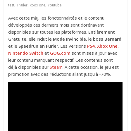
,
,
,
test
Trailer
xbox one
Youtube
Avec cette màj, les fonctionnalités et le contenu
développés ces derniers mois sont dorénavant
disponibles sur toutes les plateformes.
Entièrement
Gratuite,
elle inclut le
Mode Invincible
, le
boss Bernard
et le
Speedrun en Furier
. Les versions
PS4
,
Xbox One
,
Nintendo Switch
et
GOG.com
sont mises à jour avec
leur contenu manquant respectif. Ces contenus sont
déjà disponibles sur
Steam
. À cette occasion, le jeu est
promotion avec des réductions allant jusqu’à -70%.