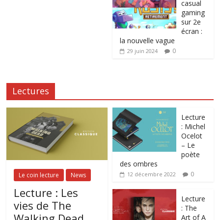
casual
gaming
sur 2e
écran :
la nouvelle vague
0
29 juin 2024
Lectures
Lecture
: Michel
Ocelot
– Le
poète
des ombres
0
12 décembre 2022
Le coin lecture
News
Lecture : Les
Lecture
vies de The
: The
Walking Dead.
Art of A