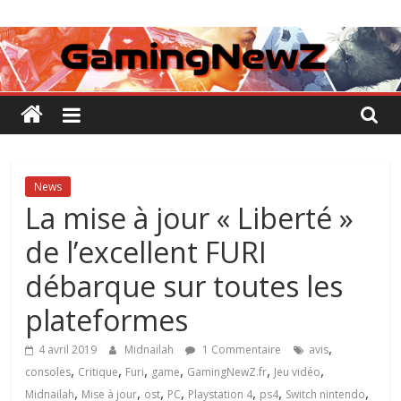
Passer
GamingNewZ
au
contenu
Tests
et
Actu
des
jeux
vidéo
News
La mise à jour « Liberté »
de l’excellent FURI
débarque sur toutes les
plateformes
,
4 avril 2019
Midnailah
1 Commentaire
avis
,
,
,
,
,
,
consoles
Critique
Furi
game
GamingNewZ.fr
Jeu vidéo
,
,
,
,
,
,
,
Midnailah
Mise à jour
ost
PC
Playstation 4
ps4
Switch nintendo