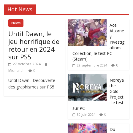
Hot News
News
Ace
Attorne
Until Dawn, le
y
jeu horrifique de
Investig
retour en 2024
ations
Collection, le test PC
sur PS5
(Steam)
27 octobre 2024
0
29 septembre 2024
Midnailah
0
Noreya
Until Dawn : Découverte
the
des graphismes sur PS5
Gold
Project
: le test
sur PC
0
30 juin 2024
Du