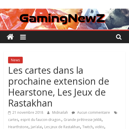
Passer
GamingNewZ
au
contenu
Tests
et
Actu
des
jeux
vidéo
News
Les cartes dans la
prochaine extension de
Hearstone, Les Jeux de
Rastakhan
21 novembre 2018
Midnailah
Aucun commentaire
,
,
,
cartes
esprit du faucon-dragon.
Grande prêtresse Jeklik
,
,
,
,
,
Hearthstone
Jan’alai
Les jeux de Rastakhan
Twitch
vidéo