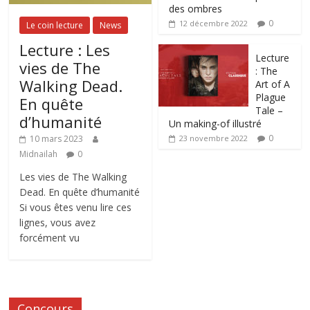
des ombres
0
12 décembre 2022
Le coin lecture
News
Lecture : Les
Lecture
vies de The
: The
Walking Dead.
Art of A
Plague
En quête
Tale –
d’humanité
Un making-of illustré
0
10 mars 2023
23 novembre 2022
Midnailah
0
Les vies de The Walking
Dead. En quête d’humanité
Si vous êtes venu lire ces
lignes, vous avez
forcément vu
Concours