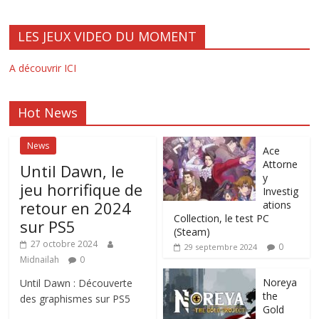
LES JEUX VIDEO DU MOMENT
A découvrir ICI
Hot News
News
Ace
Attorne
Until Dawn, le
y
jeu horrifique de
Investig
retour en 2024
ations
Collection, le test PC
sur PS5
(Steam)
27 octobre 2024
0
29 septembre 2024
Midnailah
0
Noreya
Until Dawn : Découverte
the
des graphismes sur PS5
Gold