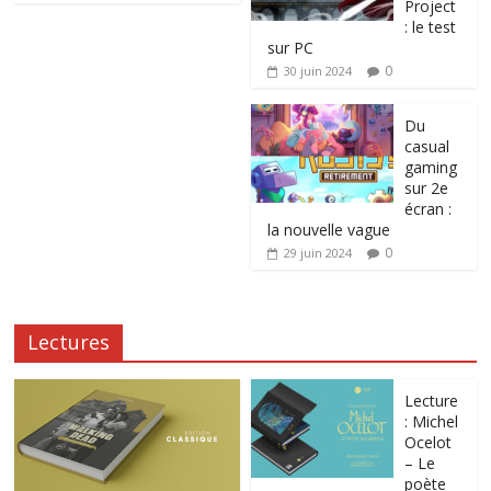
Project
: le test
sur PC
0
30 juin 2024
Du
casual
gaming
sur 2e
écran :
la nouvelle vague
0
29 juin 2024
Lectures
Lecture
: Michel
Ocelot
– Le
poète