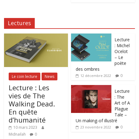
Lectures
Lecture
: Michel
Ocelot
– Le
poète
des ombres
0
12 décembre 2022
Le coin lecture
News
Lecture : Les
Lecture
vies de The
: The
Walking Dead.
Art of A
Plague
En quête
Tale –
d’humanité
Un making-of illustré
0
10 mars 2023
23 novembre 2022
Midnailah
0