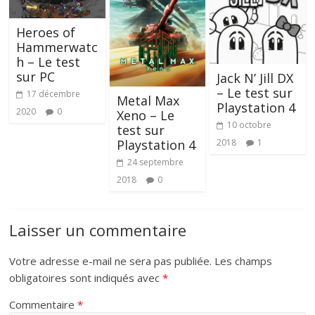
Heroes of
Hammerwatc
h – Le test
sur PC
Jack N’ Jill DX
– Le test sur
17 décembre
Metal Max
Playstation 4
2020
0
Xeno – Le
10 octobre
test sur
2018
1
Playstation 4
24 septembre
2018
0
Laisser un commentaire
Votre adresse e-mail ne sera pas publiée.
Les champs
obligatoires sont indiqués avec
*
Commentaire
*