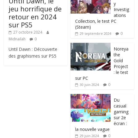
Until Dawn, le
y
jeu horrifique de
Investig
retour en 2024
ations
Collection, le test PC
sur PS5
(Steam)
27 octobre 2024
0
29 septembre 2024
Midnailah
0
Noreya
Until Dawn : Découverte
the
des graphismes sur PS5
Gold
Project
: le test
sur PC
0
30 juin 2024
Du
casual
gaming
sur 2e
écran :
la nouvelle vague
0
29 juin 2024