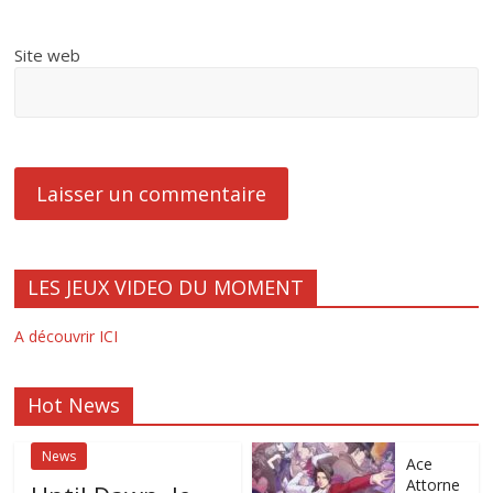
Site web
LES JEUX VIDEO DU MOMENT
A découvrir ICI
Hot News
News
Ace
Attorne