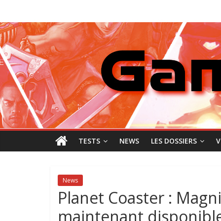
Passer
GamingNewZ
au
contenu
Tests
et
Actu
des
jeux
vidéo
TESTS
NEWS
LES DOSSIERS
V
News
Planet Coaster : Magni
maintenant disponibl