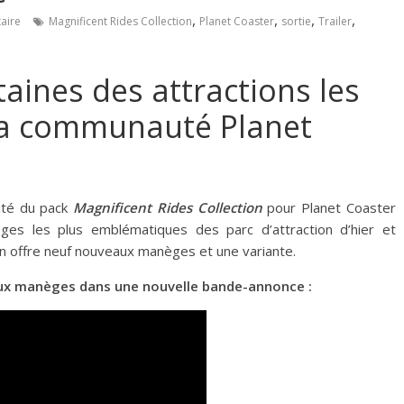
,
,
,
,
aire
Magnificent Rides Collection
Planet Coaster
sortie
Trailer
taines des attractions les
la communauté Planet
lité du pack
Magnificent Rides Collection
pour Planet Coaster
ges les plus emblématiques des parc d’attraction d’hier et
ion offre neuf nouveaux manèges et une variante.
ux manèges dans une nouvelle bande-annonce :