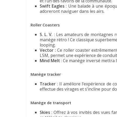
et l’un des favoris de la communauté.
Swift Eagles
: Une balade à une époque 
adoreront naviguer dans les airs.
Roller Coasters
S. L. V.
: Les amateurs de montagnes r
manège rétro ! Ce classique superbeme
looping.
Vector :
Ce roller coaster extrêmement 
LSM, permet une expérience de conduit
Mind Melt
: Ce manège inversé mettra l
Manège tracker
Tracker
: Il améliore l’expérience de 
effectue des virages et s’incline pour do
Manège de transport
Skies
: Offrez à vos invités des vues f