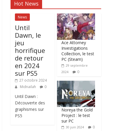
Hot News
News
Until
Dawn, le
jeu
Ace Attorney
Investigations
horrifique
Collection, le test
de retour
PC (Steam)
en 2024
29 septembre
sur PS5
0
2024
27 octobre 2024
Midnailah
0
Until Dawn :
Découverte des
graphismes sur
Noreya the Gold
Project : le test
PS5
sur PC
0
30 juin 2024