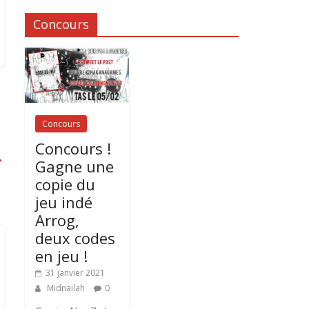
Concours
Concours
Concours !
→
Gagne une
copie du
jeu indé
Arrog,
deux codes
en jeu !
31 janvier 2021
Midnailah
0