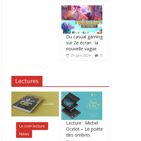
Du casual gaming
sur 2e écran : la
nouvelle vague
0
29 juin 2024
Lectures
Lecture : Michel
Le coin lecture
Ocelot – Le poète
News
des ombres