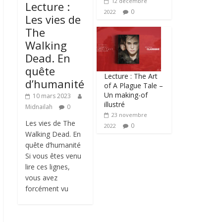
12 décembre
Lecture :
0
2022
Les vies de
The
Walking
Dead. En
quête
Lecture : The Art
d’humanité
of A Plague Tale –
Un making-of
10 mars 2023
illustré
Midnailah
0
23 novembre
Les vies de The
0
2022
Walking Dead. En
quête d’humanité
Si vous êtes venu
lire ces lignes,
vous avez
forcément vu