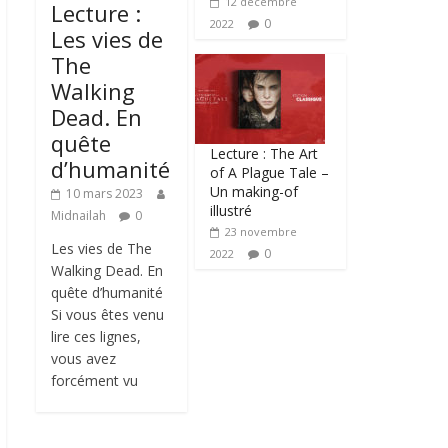
12 décembre
Lecture :
0
2022
Les vies de
The
Walking
Dead. En
quête
Lecture : The Art
d’humanité
of A Plague Tale –
Un making-of
10 mars 2023
illustré
Midnailah
0
23 novembre
Les vies de The
0
2022
Walking Dead. En
quête d’humanité
Si vous êtes venu
lire ces lignes,
vous avez
forcément vu