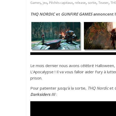
,
,
,
,
,
,
Games
jeu
Pêchés capitaux
release
sortie
Teaser
THQ
THQ NORDIC
et
GUNFIRE GAMES
annoncent l
Le mois dernier nous avons célébré Halloween, l
L’Apocalypse ! Il va vous falloir aider Fury à lu
prison.
Pour patienter jusqu’à la sortie,
THQ Nordic
et
Darksiders III
: