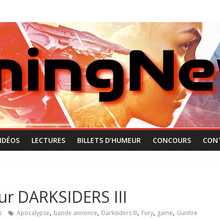
IDÉOS
LECTURES
BILLETS D’HUMEUR
CONCOURS
CON
ur DARKSIDERS III
,
,
,
,
,
s
Apocalypse
bande annonce
Darksiders III
Fury
game
Gunfire