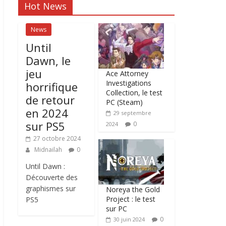
Hot News
News
Until
Dawn, le
jeu
Ace Attorney
Investigations
horrifique
Collection, le test
de retour
PC (Steam)
en 2024
29 septembre
sur PS5
0
2024
27 octobre 2024
Midnailah
0
Until Dawn :
Découverte des
graphismes sur
Noreya the Gold
Project : le test
PS5
sur PC
0
30 juin 2024