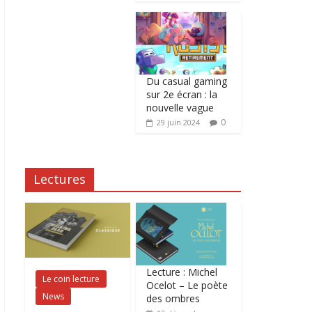
Du casual gaming
sur 2e écran : la
nouvelle vague
0
29 juin 2024
Lectures
Lecture : Michel
Le coin lecture
Ocelot – Le poète
News
des ombres