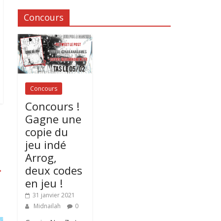
Concours
Concours
Concours !
Gagne une
copie du
jeu indé
Arrog,
deux codes
→
en jeu !
31 janvier 2021
Midnailah
0