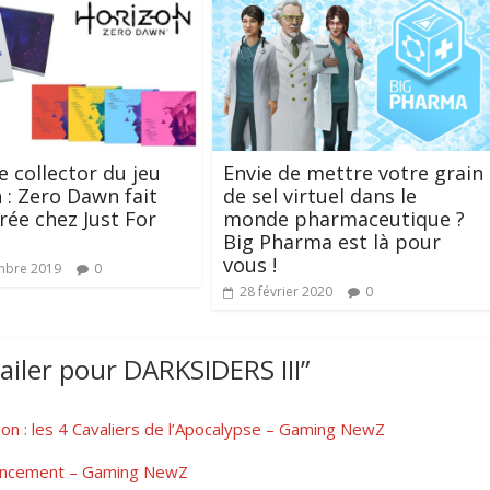
e collector du jeu
Envie de mettre votre grain
 : Zero Dawn fait
de sel virtuel dans le
rée chez Just For
monde pharmaceutique ?
Big Pharma est là pour
vous !
mbre 2019
0
28 février 2020
0
iler pour DARKSIDERS III
”
ion : les 4 Cavaliers de l’Apocalypse – Gaming NewZ
de lancement – Gaming NewZ