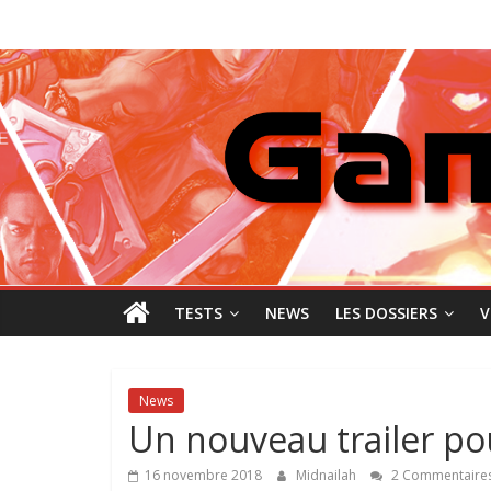
Passer
GamingNewZ
au
contenu
Tests
et
Actu
des
jeux
vidéo
TESTS
NEWS
LES DOSSIERS
V
News
Un nouveau trailer po
16 novembre 2018
Midnailah
2 Commentaire