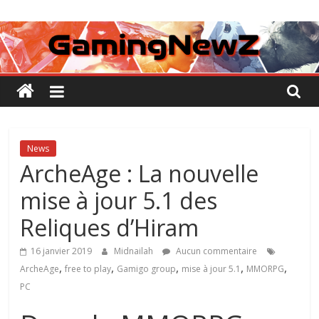
Passer
GamingNewZ
au
contenu
Tests
et
Actu
des
jeux
vidéo
News
ArcheAge : La nouvelle
mise à jour 5.1 des
Reliques d’Hiram
16 janvier 2019
Midnailah
Aucun commentaire
,
,
,
,
,
ArcheAge
free to play
Gamigo group
mise à jour 5.1
MMORPG
PC