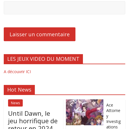
LES JEUX VIDEO DU MOMENT
A découvrir ICI
Hot News
News
Ace
Attorne
Until Dawn, le
y
jeu horrifique de
Investig
retour en 2024
ations