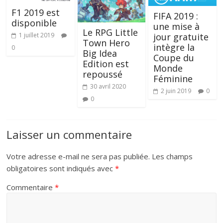
F1 2019 est
FIFA 2019 :
disponible
une mise à
Le RPG Little
1 juillet 2019
jour gratuite
Town Hero
intègre la
0
Big Idea
Coupe du
Edition est
Monde
repoussé
Féminine
30 avril 2020
2 juin 2019
0
0
Laisser un commentaire
Votre adresse e-mail ne sera pas publiée.
Les champs
obligatoires sont indiqués avec
*
Commentaire
*