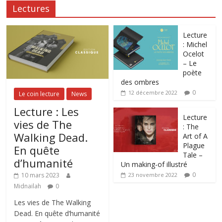
Lectures
Lecture
: Michel
Ocelot
– Le
poète
des ombres
0
12 décembre 2022
Le coin lecture
News
Lecture : Les
Lecture
vies de The
: The
Walking Dead.
Art of A
Plague
En quête
Tale –
d’humanité
Un making-of illustré
0
10 mars 2023
23 novembre 2022
Midnailah
0
Les vies de The Walking
Dead. En quête d’humanité