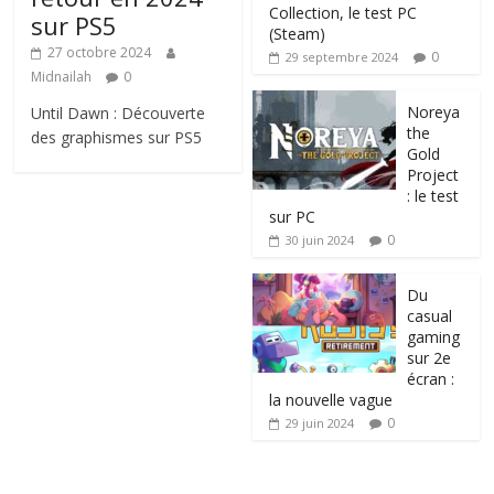
Collection, le test PC
sur PS5
(Steam)
27 octobre 2024
0
29 septembre 2024
Midnailah
0
Noreya
Until Dawn : Découverte
the
des graphismes sur PS5
Gold
Project
: le test
sur PC
0
30 juin 2024
Du
casual
gaming
sur 2e
écran :
la nouvelle vague
0
29 juin 2024