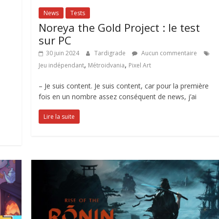
News
Tests
Noreya the Gold Project : le test
sur PC
30 juin 2024
Tardigrade
Aucun commentaire
,
,
Jeu indépendant
Métroidvania
Pixel Art
– Je suis content. Je suis content, car pour la première
fois en un nombre assez conséquent de news, j’ai
Lire la suite