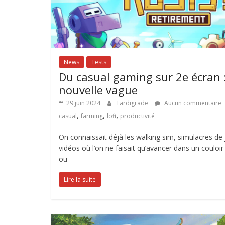
News
Tests
Du casual gaming sur 2e écran :
nouvelle vague
29 juin 2024
Tardigrade
Aucun commentaire
,
,
,
casual
farming
lofi
productivité
On connaissait déjà les walking sim, simulacres de
vidéos où l’on ne faisait qu’avancer dans un couloir
ou
Lire la suite