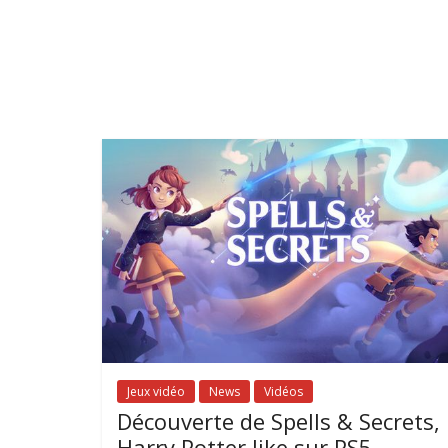
Jeux vidéo
News
Vidéos
Découverte de Spells & Secrets,
Harry Potter like sur PS5