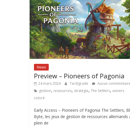
News
Preview – Pioneers of Pagonia
24 mars 2024
Tardigrade
Aucun commentair
,
,
,
,
gestion
ressources
stratégie
The Settlers
univers
coloré
Early Access – Pioneers of Pagonia The Settlers, B
Byte, les jeux de gestion de ressources allemands
plein de