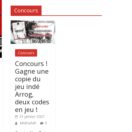
Concours
Concours
Concours !
Gagne une
copie du
jeu indé
Arrog,
deux codes
en jeu !
31 janvier 2021
Midnailah
0