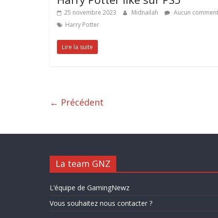
25 novembre 2023
Midnailah
Aucun comment
Harry Potter
Lire la suite
← Précédent
La team GNZ
L’équipe de GamingNewz
Vous souhaitez nous contacter ?