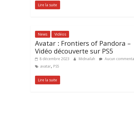
Lire la suite
News
Vidéos
Avatar : Frontiers of Pandora –
Vidéo découverte sur PS5
8 décembre 2023
Midnailah
Aucun commenta
,
avatar
PS5
Lire la suite