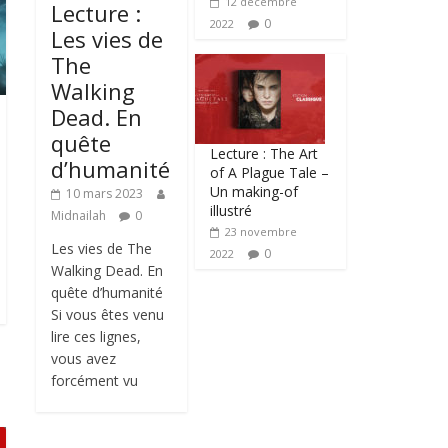
12 décembre
Lecture :
0
2022
Les vies de
The
Walking
Dead. En
quête
Lecture : The Art
d’humanité
of A Plague Tale –
Un making-of
10 mars 2023
illustré
Midnailah
0
23 novembre
Les vies de The
0
2022
Walking Dead. En
quête d’humanité
Si vous êtes venu
lire ces lignes,
vous avez
forcément vu