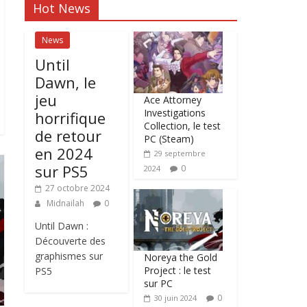
Hot News
News
Until
Dawn, le
jeu
Ace Attorney
Investigations
horrifique
Collection, le test
de retour
PC (Steam)
en 2024
29 septembre
sur PS5
0
2024
27 octobre 2024
Midnailah
0
Until Dawn :
Découverte des
graphismes sur
Noreya the Gold
Project : le test
PS5
sur PC
0
30 juin 2024