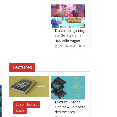
Du casual gaming
sur 2e écran : la
nouvelle vague
0
29 juin 2024
Lectures
Lecture : Michel
Le coin lecture
Ocelot – Le poète
News
des ombres