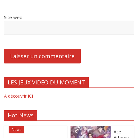
Site web
LES JEUX VIDEO DU MOMENT
A découvrir ICI
Hot News
News
Ace
Attorne