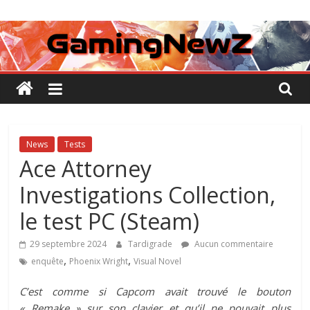
Passer
GamingNewZ
au
contenu
Tests
et
Actu
des
jeux
vidéo
News
Tests
Ace Attorney
Investigations Collection,
le test PC (Steam)
29 septembre 2024
Tardigrade
Aucun commentaire
,
,
enquête
Phoenix Wright
Visual Novel
C’est comme si Capcom avait trouvé le bouton
« Remake » sur son clavier et qu’il ne pouvait plus