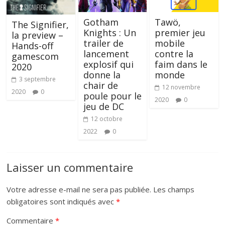
Gotham
Tawö,
The Signifier,
Knights : Un
premier jeu
la preview –
trailer de
mobile
Hands-off
lancement
contre la
gamescom
explosif qui
faim dans le
2020
donne la
monde
3 septembre
chair de
12 novembre
2020
0
poule pour le
2020
0
jeu de DC
12 octobre
2022
0
Laisser un commentaire
Votre adresse e-mail ne sera pas publiée.
Les champs
obligatoires sont indiqués avec
*
Commentaire
*