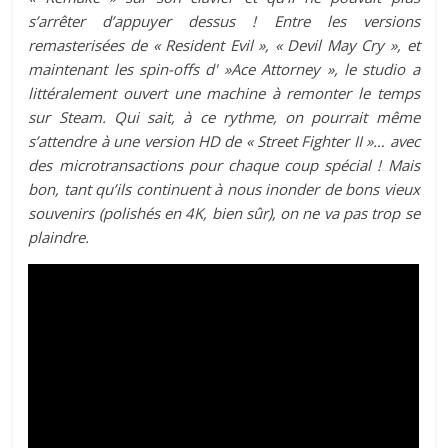
s’arrêter d’appuyer dessus ! Entre les versions
remasterisées de « Resident Evil », « Devil May Cry », et
maintenant les spin-offs d' »Ace Attorney », le studio a
littéralement ouvert une machine à remonter le temps
sur Steam. Qui sait, à ce rythme, on pourrait même
s’attendre à une version HD de « Street Fighter II »… avec
des microtransactions pour chaque coup spécial ! Mais
bon, tant qu’ils continuent à nous inonder de bons vieux
souvenirs (polishés en 4K, bien sûr), on ne va pas trop se
plaindre.