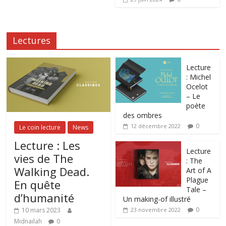
Lectures
Lecture
: Michel
Ocelot
– Le
poète
des ombres
0
12 décembre 2022
Le coin lecture
News
Lecture : Les
Lecture
vies de The
: The
Walking Dead.
Art of A
Plague
En quête
Tale –
d’humanité
Un making-of illustré
0
10 mars 2023
23 novembre 2022
Midnailah
0