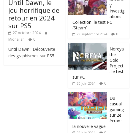
Until Dawn, le
y
jeu horrifique de
Investig
retour en 2024
ations
Collection, le test PC
sur PS5
(Steam)
27 octobre 2024
0
29 septembre 2024
Midnailah
0
Noreya
Until Dawn : Découverte
the
des graphismes sur PS5
Gold
Project
: le test
sur PC
0
30 juin 2024
Du
casual
gaming
sur 2e
écran :
la nouvelle vague
0
29 juin 2024