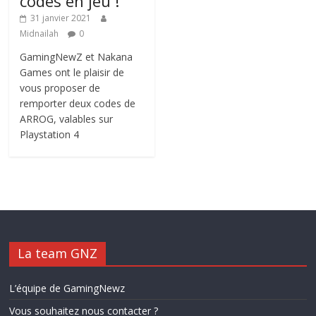
codes en jeu !
31 janvier 2021
Midnailah
0
GamingNewZ et Nakana
Games ont le plaisir de
vous proposer de
remporter deux codes de
ARROG, valables sur
Playstation 4
La team GNZ
L’équipe de GamingNewz
Vous souhaitez nous contacter ?