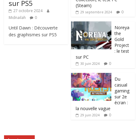
sur PS5
(Steam)
27 octobre 2024
0
29 septembre 2024
Midnailah
0
Noreya
Until Dawn : Découverte
the
des graphismes sur PS5
Gold
Project
: le test
sur PC
0
30 juin 2024
Du
casual
gaming
sur 2e
écran :
la nouvelle vague
0
29 juin 2024