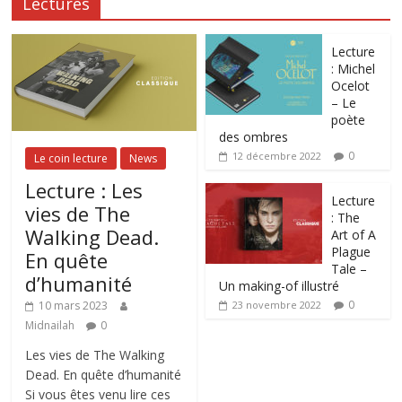
Lectures
Lecture
: Michel
Ocelot
– Le
poète
des ombres
0
12 décembre 2022
Le coin lecture
News
Lecture : Les
Lecture
vies de The
: The
Walking Dead.
Art of A
Plague
En quête
Tale –
d’humanité
Un making-of illustré
0
10 mars 2023
23 novembre 2022
Midnailah
0
Les vies de The Walking
Dead. En quête d’humanité
Si vous êtes venu lire ces