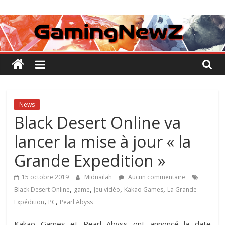
Passer
GamingNewZ
au
contenu
Tests
et
Actu
des
jeux
vidéo
News
Black Desert Online va
lancer la mise à jour « la
Grande Expedition »
15 octobre 2019
Midnailah
Aucun commentaire
,
,
,
,
Black Desert Online
game
Jeu vidéo
Kakao Games
La Grande
,
,
Expédition
PC
Pearl Abyss
Kakao Games et Pearl Abyss ont annoncé la date