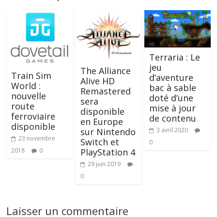
Terraria : Le
jeu
The Alliance
Train Sim
d’aventure
Alive HD
World :
bac à sable
Remastered
nouvelle
doté d’une
sera
route
mise à jour
disponible
ferroviaire
de contenu
en Europe
disponible
sur Nintendo
3 avril 2020
23 novembre
Switch et
0
2018
0
PlayStation 4
29 juin 2019
0
Laisser un commentaire