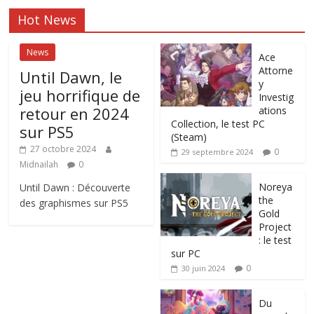
Hot News
News
Ace
Attorne
Until Dawn, le
y
jeu horrifique de
Investig
retour en 2024
ations
Collection, le test PC
sur PS5
(Steam)
27 octobre 2024
0
29 septembre 2024
Midnailah
0
Noreya
Until Dawn : Découverte
the
des graphismes sur PS5
Gold
Project
: le test
sur PC
0
30 juin 2024
Du