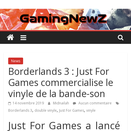
Passer
GamingNewZ
au
contenu
Tests
et
Actu
des
jeux
vidéo
News
Borderlands 3 : Just For
Games commercialise le
vinyle de la bande-son
14 novembre 2019
Midnailah
Aucun commentaire
,
,
,
Borderlands 3
double vinyle
Just For Games
vinyle
Just For Games a lancé