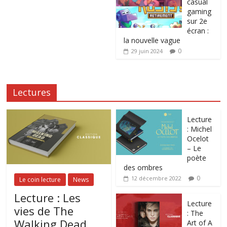
casual
gaming
sur 2e
écran :
la nouvelle vague
0
29 juin 2024
Lectures
Lecture
: Michel
Ocelot
– Le
poète
des ombres
0
12 décembre 2022
Le coin lecture
News
Lecture : Les
Lecture
vies de The
: The
Walking Dead.
Art of A