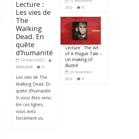
12 décembre
Lecture :
0
2022
Les vies de
The
Walking
Dead. En
quête
Lecture : The Art
d’humanité
of A Plague Tale –
Un making-of
10 mars 2023
illustré
Midnailah
0
23 novembre
Les vies de The
0
2022
Walking Dead. En
quête d’humanité
Si vous êtes venu
lire ces lignes,
vous avez
forcément vu