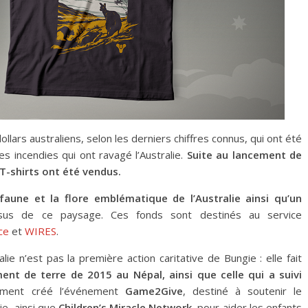
llars australiens, selon les derniers chiffres connus, qui ont été
es incendies qui ont ravagé l’Australie.
Suite au lancement de
T-shirts ont été vendus.
 faune et la flore emblématique de l’Australie ainsi qu’un
ssus de ce paysage. Ces fonds sont destinés au service
ce
et
WIRES
.
ie n’est pas la première action caritative de Bungie : elle fait
ent de terre de 2015 au Népal, ainsi que celle qui a suivi
ement créé l’événement
Game2Give
, destiné à soutenir le
e, ainsi que
Children’s Miracle Network
, pour aider les enfants