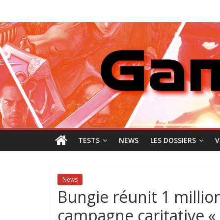
Passer
GamingNewZ
au
contenu
Tests
et
Actu
des
jeux
vidéo
TESTS
NEWS
LES DOSSIERS
V
News
Bungie réunit 1 million
campagne caritative « 