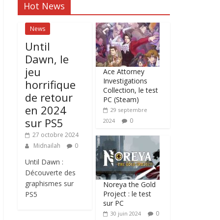
Hot News
News
Until
Dawn, le
jeu
Ace Attorney
Investigations
horrifique
Collection, le test
de retour
PC (Steam)
en 2024
29 septembre
sur PS5
0
2024
27 octobre 2024
Midnailah
0
Until Dawn :
Découverte des
graphismes sur
Noreya the Gold
Project : le test
PS5
sur PC
0
30 juin 2024