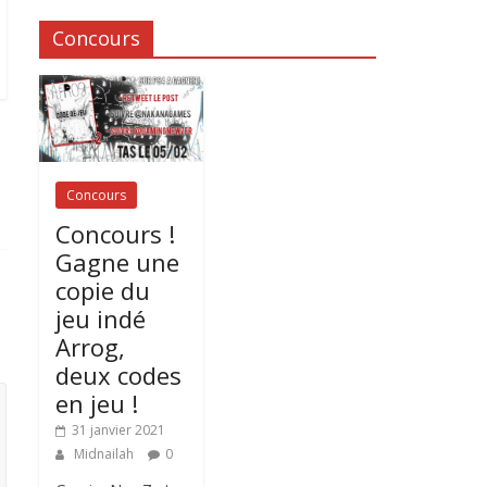
Concours
Concours
Concours !
Gagne une
copie du
jeu indé
Arrog,
deux codes
en jeu !
31 janvier 2021
Midnailah
0