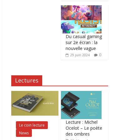
Du casual gaming
sur 2e écran : la
nouvelle vague
0
29 juin 2024
Lectures
Lecture : Michel
Le coin lecture
Ocelot – Le poète
News
des ombres