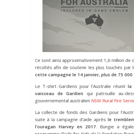
Ce sont ainsi approximativement 1,6 million de do
récoltés afin de soutenir les plus touchés par l
cette campagne le 14 janvier, plus de 75 000 
Le T-shirt Gardiens pour l’Australie réunit
la
vaisseau de Gardien
qui patrouille au-de
gouvernemental australien
NSW Rural Fire Servi
La collecte de fonds des Gardiens pour l’Austral
suite à la campagne d’aide après
le tremblem
l’ouragan Harvey en 2017
. Bungie a égal
programme iPads for Kids de la Fondation Bungi