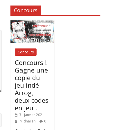
Concours
Concours
Concours !
Gagne une
copie du
jeu indé
Arrog,
deux codes
en jeu !
31 janvier 2021
Midnailah
0