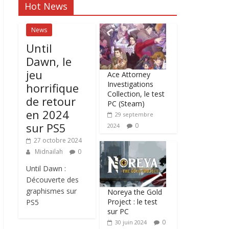
Hot News
News
Until
Dawn, le
jeu
Ace Attorney
Investigations
horrifique
Collection, le test
de retour
PC (Steam)
en 2024
29 septembre
sur PS5
0
2024
27 octobre 2024
Midnailah
0
Until Dawn :
Découverte des
graphismes sur
Noreya the Gold
Project : le test
PS5
sur PC
0
30 juin 2024