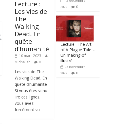
12 décembre
Lecture :
0
2022
Les vies de
The
Walking
Dead. En
quête
Lecture : The Art
d’humanité
of A Plague Tale –
Un making-of
10 mars 2023
illustré
Midnailah
0
23 novembre
Les vies de The
0
2022
Walking Dead. En
quête d’humanité
Si vous êtes venu
lire ces lignes,
vous avez
forcément vu