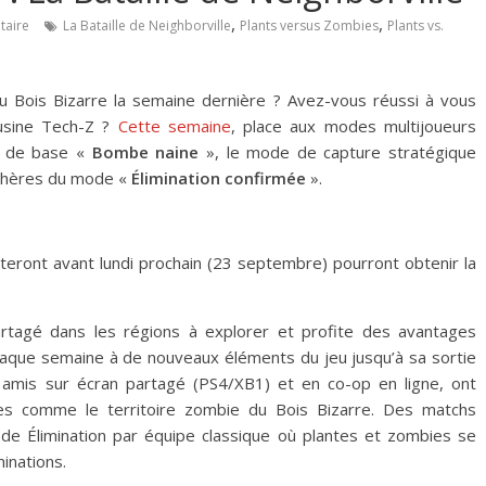
,
,
aire
La Bataille de Neighborville
Plants versus Zombies
Plants vs.
u Bois Bizarre la semaine dernière ? Avez-vous réussi à vous
 usine Tech-Z ?
Cette semaine
, place aux modes multijoueurs
n de base «
Bombe naine
», le mode de capture stratégique
sphères du mode «
Élimination confirmée
».
teront avant lundi prochain (23 septembre) pourront obtenir la
 partagé dans les régions à explorer et profite des avantages
aque semaine à de nouveaux éléments du jeu jusqu’à sa sortie
 amis sur écran partagé (PS4/XB1) et en co-op en ligne, ont
tes comme le territoire zombie du Bois Bizarre. Des matchs
de Élimination par équipe classique où plantes et zombies se
inations.