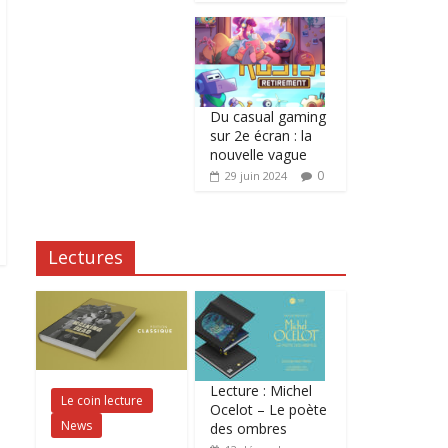
Du casual gaming
sur 2e écran : la
nouvelle vague
0
29 juin 2024
Lectures
Lecture : Michel
Le coin lecture
Ocelot – Le poète
News
des ombres