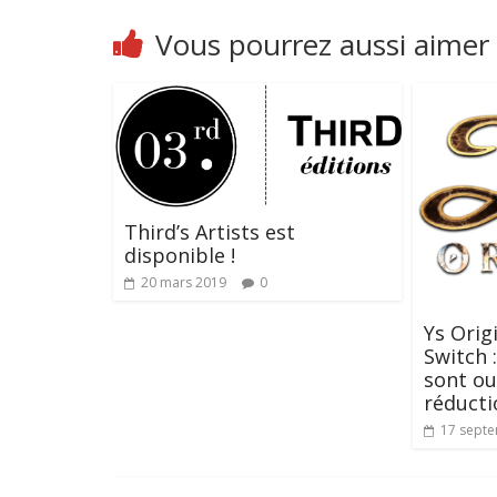
Vous pourrez aussi aimer
Third’s Artists est
disponible !
20 mars 2019
0
Ys Orig
Switch
sont ou
réducti
17 sept