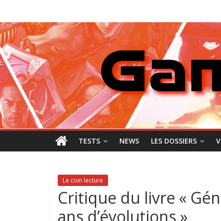
Passer
GamingNewZ
au
contenu
Tests
et
Actu
des
jeux
vidéo
TESTS
NEWS
LES DOSSIERS
V
Le coin lecture
Critique du livre « G
ans d’évolutions »