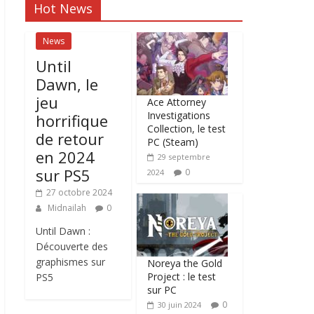
Hot News
News
Until
Dawn, le
jeu
Ace Attorney
Investigations
horrifique
Collection, le test
de retour
PC (Steam)
en 2024
29 septembre
sur PS5
0
2024
27 octobre 2024
Midnailah
0
Until Dawn :
Découverte des
graphismes sur
Noreya the Gold
Project : le test
PS5
sur PC
0
30 juin 2024