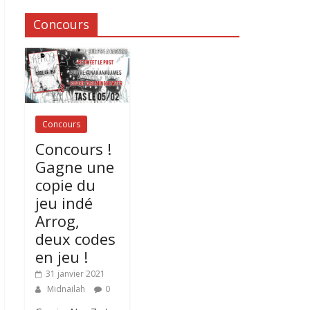
Concours
Concours
Concours !
Gagne une
copie du
jeu indé
Arrog,
deux codes
en jeu !
31 janvier 2021
Midnailah
0