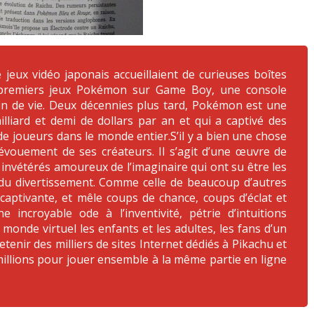
 jeux vidéo japonais accueillaient de curieuses boîtes
t premiers jeux Pokémon sur Game Boy, une console
fin de vie. Deux décennies plus tard, Pokémon est une
lliard et demi de dollars par an et qui a captivé des
 de joueurs dans le monde entier.S’il y a bien une chose
dévouement de ses créateurs. Il s’agit d’une œuvre de
invétérés amoureux de l’imaginaire qui ont su être les
 du divertissement. Comme celle de beaucoup d’autres
 captivante, et mêle coups de chance, coups d’éclat et
ncroyable ode à l’inventivité, pétrie d’intuitions
onde virtuel les enfants et les adultes, les fans d’un
tenir des milliers de sites Internet dédiés à Pikachu et
millions pour jouer ensemble à la même partie en ligne