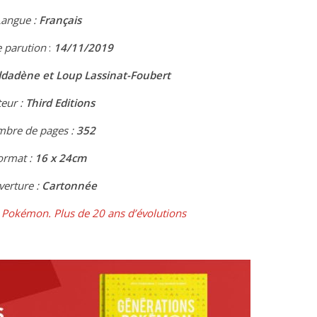
Langue :
Français
 parution
:
14
/11/2019
ddadène et Loup Lassinat-Foubert
teur :
Third Editions
bre de pages :
352
ormat :
16 x 24cm
erture :
Cartonnée
s Pokémon. Plus de 20 ans d’évolutions