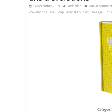
14 décembre 2019
Midnailah
Aucun comment
,
,
,
,
d'évolutions
livre
Loup Lassinat-Foubert
Ouvrage
Pop 
Catégori