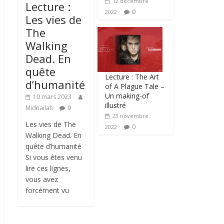
12 décembre
Lecture :
0
2022
Les vies de
The
Walking
Dead. En
quête
Lecture : The Art
d’humanité
of A Plague Tale –
Un making-of
10 mars 2023
illustré
Midnailah
0
23 novembre
Les vies de The
0
2022
Walking Dead. En
quête d’humanité
Si vous êtes venu
lire ces lignes,
vous avez
forcément vu