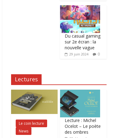
Du casual gaming
sur 2e écran : la
nouvelle vague
0
29 juin 2024
Lectures
Lecture : Michel
Le coin lecture
Ocelot – Le poète
News
des ombres