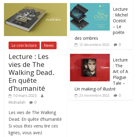
Lecture
: Michel
Ocelot
– Le
poète
des ombres
0
12 décembre 2022
Le coin lecture
News
Lecture : Les
Lecture
vies de The
: The
Walking Dead.
Art of A
Plague
En quête
Tale –
d’humanité
Un making-of illustré
0
10 mars 2023
23 novembre 2022
Midnailah
0
Les vies de The Walking
Dead. En quête d’humanité
Si vous êtes venu lire ces
lignes, vous avez