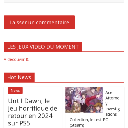
LES JEUX VIDEO DU MOMENT
A découvrir ICI
Hot News
News
Ace
Attorne
Until Dawn, le
y
jeu horrifique de
Investig
retour en 2024
ations
Collection, le test PC
sur PS5
(Steam)