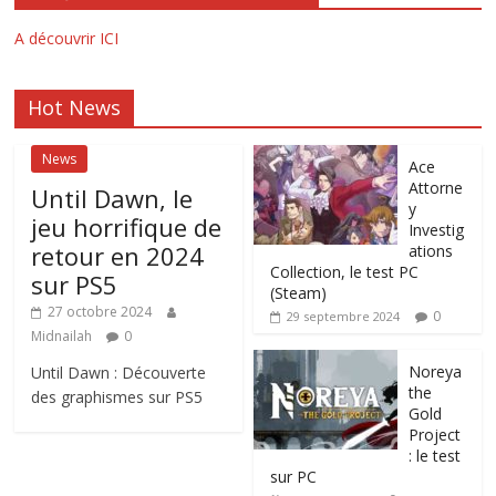
A découvrir ICI
Hot News
News
Ace
Attorne
Until Dawn, le
y
jeu horrifique de
Investig
retour en 2024
ations
Collection, le test PC
sur PS5
(Steam)
27 octobre 2024
0
29 septembre 2024
Midnailah
0
Noreya
Until Dawn : Découverte
the
des graphismes sur PS5
Gold
Project
: le test
sur PC