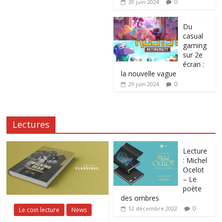
0
30 juin 2024
Du
casual
gaming
sur 2e
écran :
la nouvelle vague
0
29 juin 2024
Lectures
Lecture
: Michel
Ocelot
– Le
poète
des ombres
0
12 décembre 2022
Le coin lecture
News