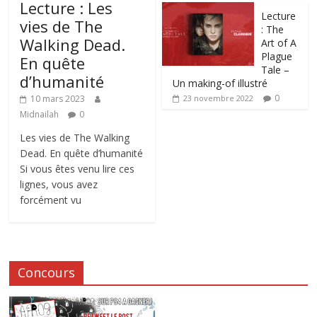
Lecture : Les
Lecture
vies de The
: The
Walking Dead.
Art of A
Plague
En quête
Tale –
d’humanité
Un making-of illustré
0
10 mars 2023
23 novembre 2022
Midnailah
0
Les vies de The Walking
Dead. En quête d’humanité
Si vous êtes venu lire ces
lignes, vous avez
forcément vu
Concours