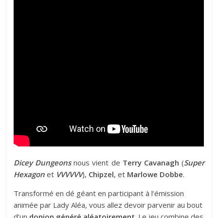
Dicey Dungeons
nous vient de
Terry Cavanagh
(
Super
Hexagon
et
VVVVVV
),
Chipzel
, et
Marlowe Dobbe
.
Transformé en dé géant en participant à l’émission
animée par Lady Aléa, vous allez devoir parvenir au bout
d’un
donjon généré aléatoirement
. Le jeu combine des