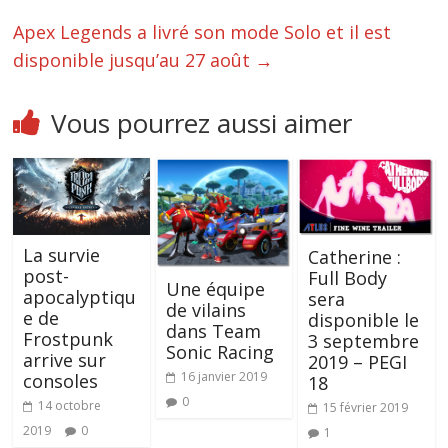
Apex Legends a livré son mode Solo et il est
disponible jusqu’au 27 août
→
Vous pourrez aussi aimer
La survie
Catherine :
post-
Full Body
Une équipe
apocalyptiqu
sera
de vilains
e de
disponible le
dans Team
Frostpunk
3 septembre
Sonic Racing
arrive sur
2019 – PEGI
16 janvier 2019
consoles
18
0
14 octobre
15 février 2019
2019
0
1