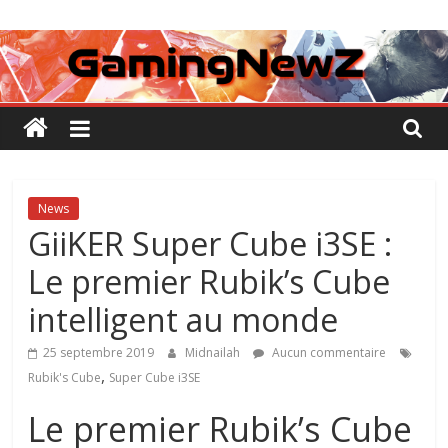
Passer
GamingNewZ
au
contenu
Tests
et
Actu
des
jeux
vidéo
News
GiiKER Super Cube i3SE :
Le premier Rubik’s Cube
intelligent au monde
25 septembre 2019
Midnailah
Aucun commentaire
,
Rubik's Cube
Super Cube i3SE
Le premier Rubik’s Cube