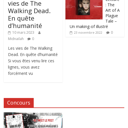
vies de The
: The
Walking Dead.
Art of A
Plague
En quête
Tale –
d’humanité
Un making-of illustré
0
10 mars 2023
23 novembre 2022
Midnailah
0
Les vies de The Walking
Dead. En quête d’humanité
Si vous êtes venu lire ces
lignes, vous avez
forcément vu
Concours