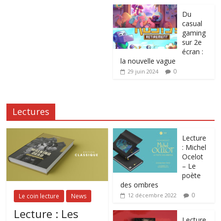
Du
casual
gaming
sur 2e
écran :
la nouvelle vague
0
29 juin 2024
Lectures
Lecture
: Michel
Ocelot
– Le
poète
des ombres
0
12 décembre 2022
Le coin lecture
News
Lecture : Les
Lecture