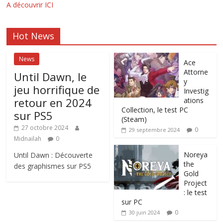
A découvrir ICI
Hot News
News
Ace
Attorne
Until Dawn, le
y
jeu horrifique de
Investig
retour en 2024
ations
Collection, le test PC
sur PS5
(Steam)
27 octobre 2024
0
29 septembre 2024
Midnailah
0
Noreya
Until Dawn : Découverte
the
des graphismes sur PS5
Gold
Project
: le test
sur PC
0
30 juin 2024