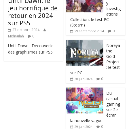
Until Dawn, le
y
jeu horrifique de
Investig
retour en 2024
ations
Collection, le test PC
sur PS5
(Steam)
27 octobre 2024
0
29 septembre 2024
Midnailah
0
Noreya
Until Dawn : Découverte
the
des graphismes sur PS5
Gold
Project
: le test
sur PC
0
30 juin 2024
Du
casual
gaming
sur 2e
écran :
la nouvelle vague
0
29 juin 2024