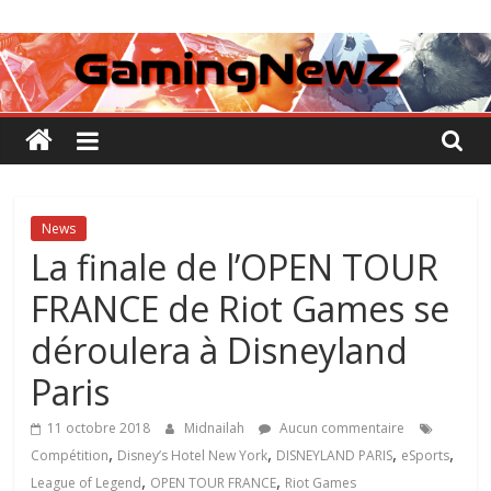
Passer
GamingNewZ
au
contenu
Tests
et
Actu
des
jeux
vidéo
News
La finale de l’OPEN TOUR
FRANCE de Riot Games se
déroulera à Disneyland
Paris
11 octobre 2018
Midnailah
Aucun commentaire
,
,
,
,
Compétition
Disney’s Hotel New York
DISNEYLAND PARIS
eSports
,
,
League of Legend
OPEN TOUR FRANCE
Riot Games