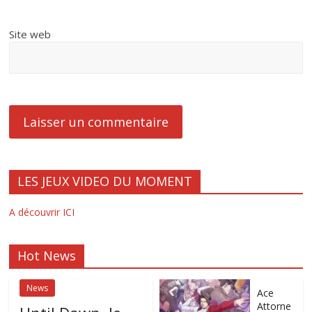
Site web
LES JEUX VIDEO DU MOMENT
A découvrir ICI
Hot News
News
Ace
Attorne