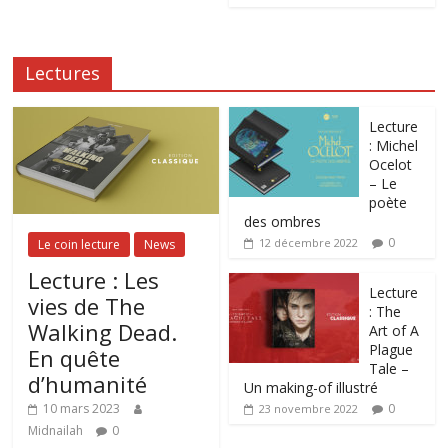
Lectures
Lecture
: Michel
Ocelot
– Le
poète
des ombres
0
12 décembre 2022
Le coin lecture
News
Lecture : Les
Lecture
vies de The
: The
Walking Dead.
Art of A
Plague
En quête
Tale –
d’humanité
Un making-of illustré
0
10 mars 2023
23 novembre 2022
Midnailah
0