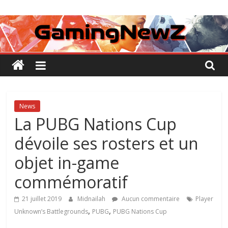
Passer
GamingNewZ
au
contenu
Tests
et
Actu
des
jeux
vidéo
News
La PUBG Nations Cup
dévoile ses rosters et un
objet in-game
commémoratif
21 juillet 2019
Midnailah
Aucun commentaire
Player
,
,
Unknown’s Battlegrounds
PUBG
PUBG Nations Cup