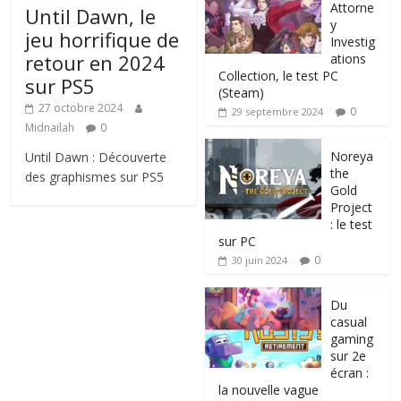
Attorne
Until Dawn, le
y
jeu horrifique de
Investig
retour en 2024
ations
Collection, le test PC
sur PS5
(Steam)
27 octobre 2024
0
29 septembre 2024
Midnailah
0
Noreya
Until Dawn : Découverte
the
des graphismes sur PS5
Gold
Project
: le test
sur PC
0
30 juin 2024
Du
casual
gaming
sur 2e
écran :
la nouvelle vague