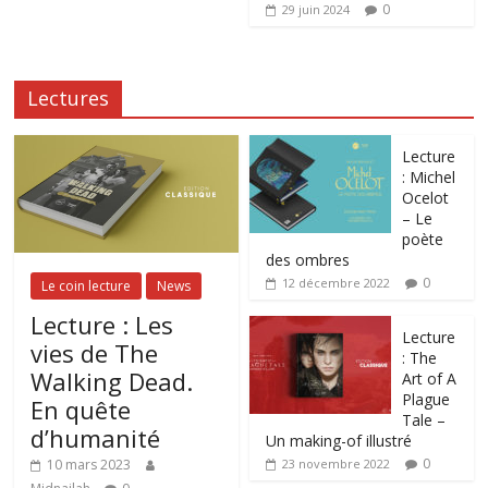
0
29 juin 2024
Lectures
Lecture
: Michel
Ocelot
– Le
poète
des ombres
0
12 décembre 2022
Le coin lecture
News
Lecture : Les
Lecture
vies de The
: The
Walking Dead.
Art of A
Plague
En quête
Tale –
d’humanité
Un making-of illustré
0
10 mars 2023
23 novembre 2022