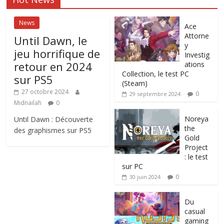
News
Ace
Attorne
Until Dawn, le
y
jeu horrifique de
Investig
retour en 2024
ations
Collection, le test PC
sur PS5
(Steam)
27 octobre 2024
0
29 septembre 2024
Midnailah
0
Noreya
Until Dawn : Découverte
the
des graphismes sur PS5
Gold
Project
: le test
sur PC
0
30 juin 2024
Du
casual
gaming