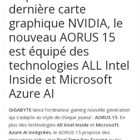
dernière carte
graphique NVIDIA, le
nouveau AORUS 15
est équipé des
technologies ALL Intel
Inside et Microsoft
Azure AI
GIGABYTE
lance l’ordinateur gaming nouvelle génération
qui s’adapte au style de chaque joueur :
AORUS 15
. En
plus des technologies
All Intel Inside
et
Microsoft
Azure AI intégrées
, le AORUS 15 propose des
innovations telles que
Real Time Ray Tracing
ou les