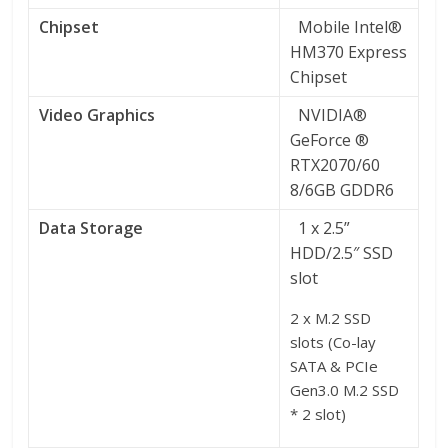
Chipset
Mobile Intel®
HM370 Express
Chipset
Video Graphics
NVIDIA®
GeForce ®
RTX2070/60
8/6GB GDDR6
Data Storage
1 x 2.5”
HDD/2.5″ SSD
slot
2 x M.2 SSD
slots (Co-lay
SATA & PCIe
Gen3.0 M.2 SSD
* 2 slot)