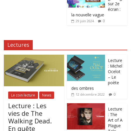
sur 2e
écran :
la nouvelle vague
0
29 juin 2024
Lectures
Lecture
: Michel
Ocelot
– Le
poète
des ombres
0
12 décembre 2022
Le coin lecture
News
Lecture : Les
Lecture
vies de The
: The
Walking Dead.
Art of A
Plague
En quête