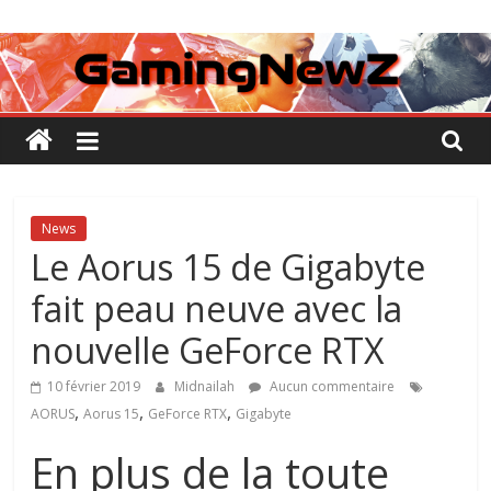
Passer
GamingNewZ
au
contenu
Tests
et
Actu
des
jeux
vidéo
News
Le Aorus 15 de Gigabyte
fait peau neuve avec la
nouvelle GeForce RTX
10 février 2019
Midnailah
Aucun commentaire
,
,
,
AORUS
Aorus 15
GeForce RTX
Gigabyte
En plus de la toute