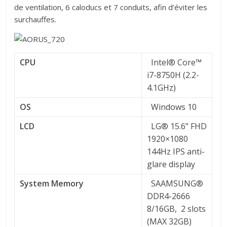
de ventilation, 6 caloducs et 7 conduits, afin d’éviter les
surchauffes.
CPU
Intel® Core™
i7-8750H (2.2-
4.1GHz)
OS
Windows 10
LCD
LG® 15.6” FHD
1920×1080
144Hz IPS anti-
glare display
System Memory
SAAMSUNG®
DDR4-2666
8/16GB, 2 slots
(MAX 32GB)