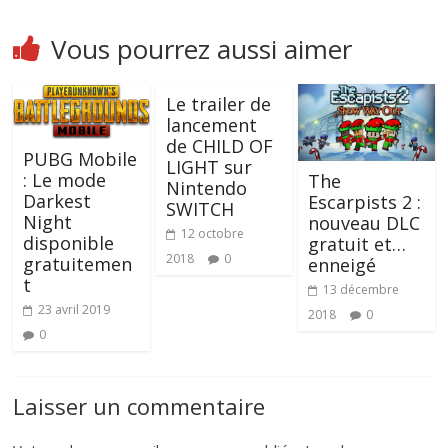
Vous pourrez aussi aimer
Le trailer de
lancement
de CHILD OF
PUBG Mobile
LIGHT sur
: Le mode
The
Nintendo
Darkest
Escarpists 2 :
SWITCH
Night
nouveau DLC
12 octobre
disponible
gratuit et…
2018
0
gratuitemen
enneigé
t
13 décembre
23 avril 2019
2018
0
0
Laisser un commentaire