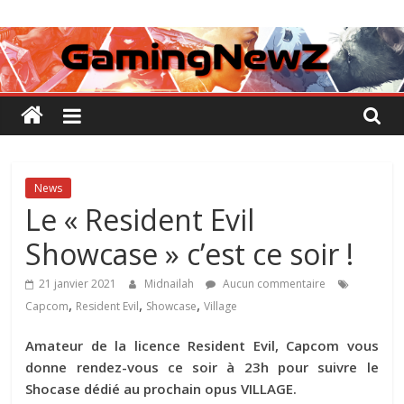
Passer
GamingNewZ
au
contenu
Tests
et
Actu
des
jeux
vidéo
News
Le « Resident Evil
Showcase » c’est ce soir !
21 janvier 2021
Midnailah
Aucun commentaire
,
,
,
Capcom
Resident Evil
Showcase
Village
Amateur de la licence Resident Evil, Capcom vous
donne rendez-vous ce soir à 23h pour suivre le
Shocase dédié au prochain opus VILLAGE.