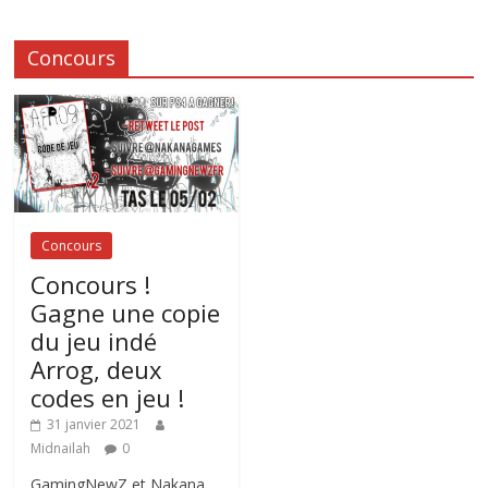
Concours
Concours
Concours !
Gagne une copie
du jeu indé
Arrog, deux
codes en jeu !
31 janvier 2021
Midnailah
0
GamingNewZ et Nakana