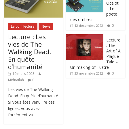
Ocelot
– Le
poète
des ombres
0
12 décembre 2022
Le coin lecture
News
Lecture : Les
Lecture
vies de The
: The
Walking Dead.
Art of A
Plague
En quête
Tale –
d’humanité
Un making-of illustré
0
10 mars 2023
23 novembre 2022
Midnailah
0
Les vies de The Walking
Dead. En quête d’humanité
Si vous êtes venu lire ces
lignes, vous avez
forcément vu