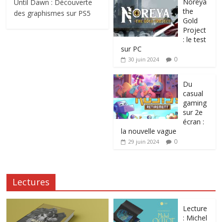
Noreya
Until Dawn : Découverte
the
des graphismes sur PS5
Gold
Project
: le test
sur PC
0
30 juin 2024
Du
casual
gaming
sur 2e
écran :
la nouvelle vague
0
29 juin 2024
Lectures
Lecture
: Michel