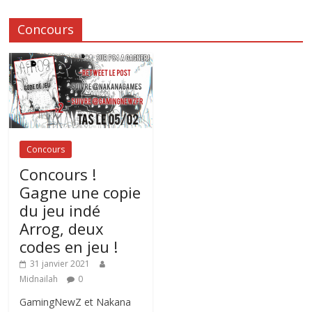
Concours
Concours
Concours !
Gagne une copie
du jeu indé
Arrog, deux
codes en jeu !
31 janvier 2021
Midnailah
0
GamingNewZ et Nakana