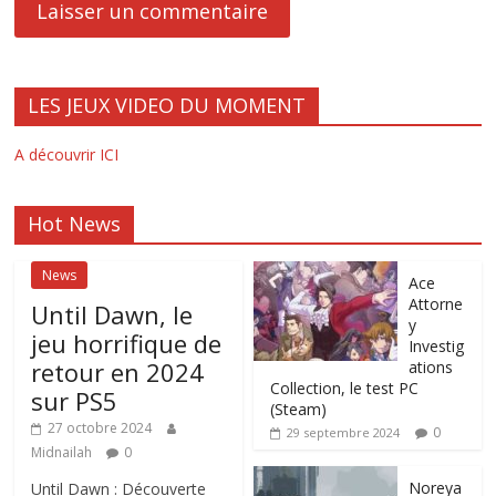
LES JEUX VIDEO DU MOMENT
A découvrir ICI
Hot News
News
Ace
Attorne
Until Dawn, le
y
jeu horrifique de
Investig
retour en 2024
ations
Collection, le test PC
sur PS5
(Steam)
27 octobre 2024
0
29 septembre 2024
Midnailah
0
Noreya
Until Dawn : Découverte