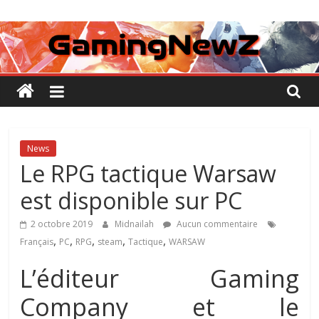
Passer
GamingNewZ
au
contenu
Tests
et
Actu
des
jeux
vidéo
News
Le RPG tactique Warsaw
est disponible sur PC
2 octobre 2019
Midnailah
Aucun commentaire
,
,
,
,
,
Français
PC
RPG
steam
Tactique
WARSAW
L’éditeur Gaming
Company et le