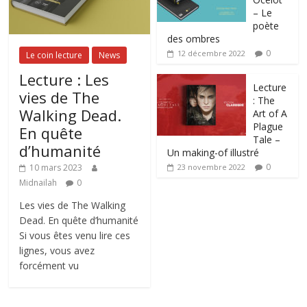
– Le
poète
des ombres
0
12 décembre 2022
Le coin lecture
News
Lecture : Les
Lecture
vies de The
: The
Walking Dead.
Art of A
Plague
En quête
Tale –
d’humanité
Un making-of illustré
0
10 mars 2023
23 novembre 2022
Midnailah
0
Les vies de The Walking
Dead. En quête d’humanité
Si vous êtes venu lire ces
lignes, vous avez
forcément vu