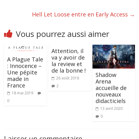
Hell Let Loose entre en Early Access
→
Vous pourrez aussi aimer
Attention, il
va y avoir de
A Plague Tale
la review et
: Innocence –
de la bonne !
Une pépite
Shadow
made in
26 août 2018
Arena
France
2
accueille de
18 mai 2019
nouveaux
didacticiels
0
13 avril 2020
0
Laisser un commentaire