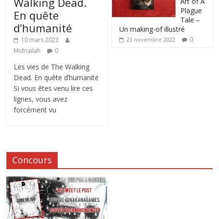
Walking Dead.
Art of A
Plague
En quête
Tale –
d’humanité
Un making-of illustré
0
10 mars 2023
23 novembre 2022
Midnailah
0
Les vies de The Walking
Dead. En quête d’humanité
Si vous êtes venu lire ces
lignes, vous avez
forcément vu
Concours