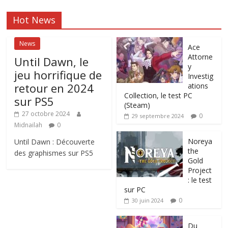
Hot News
News
Ace
Attorne
Until Dawn, le
y
jeu horrifique de
Investig
retour en 2024
ations
Collection, le test PC
sur PS5
(Steam)
27 octobre 2024
0
29 septembre 2024
Midnailah
0
Noreya
Until Dawn : Découverte
the
des graphismes sur PS5
Gold
Project
: le test
sur PC
0
30 juin 2024
Du