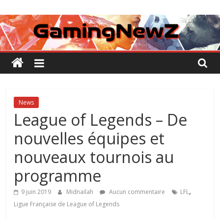
Passer
GamingNewZ
au
contenu
Tests
et
Actu
des
jeux
vidéo
News
League of Legends – De
nouvelles équipes et
nouveaux tournois au
programme
,
9 juin 2019
Midnailah
Aucun commentaire
LFL
Ligue Française de League of Legends