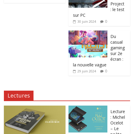
Project
: le test
sur PC
0
30 juin 2024
Du
casual
gaming
sur 2e
écran :
la nouvelle vague
0
29 juin 2024
Lectures
Lecture
: Michel
Ocelot
– Le