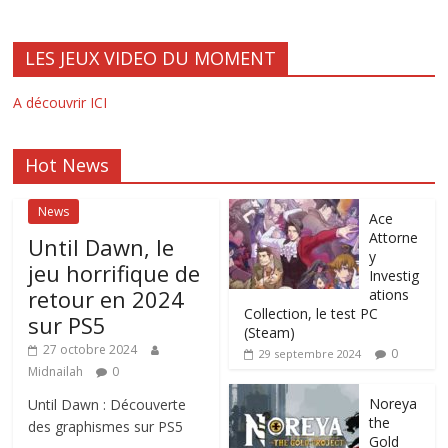
LES JEUX VIDEO DU MOMENT
A découvrir ICI
Hot News
News
Ace
Attorne
Until Dawn, le
y
jeu horrifique de
Investig
retour en 2024
ations
Collection, le test PC
sur PS5
(Steam)
27 octobre 2024
0
29 septembre 2024
Midnailah
0
Noreya
Until Dawn : Découverte
the
des graphismes sur PS5
Gold