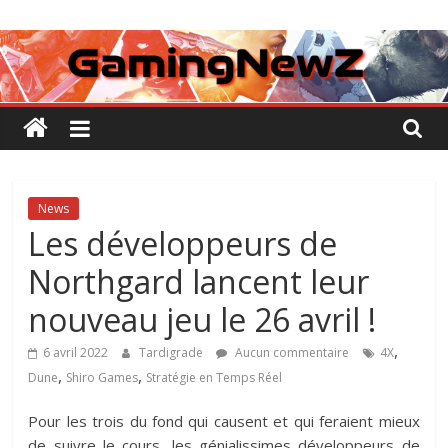
Passer
GamingNewZ
au
contenu
Tests
et
Actu
des
jeux
vidéo
News
Les développeurs de
Northgard lancent leur
nouveau jeu le 26 avril !
,
6 avril 2022
Tardigrade
Aucun commentaire
4X
,
,
Dune
Shiro Games
Stratégie en Temps Réel
Pour les trois du fond qui causent et qui feraient mieux
de suivre le cours, les génialissimes développeurs de