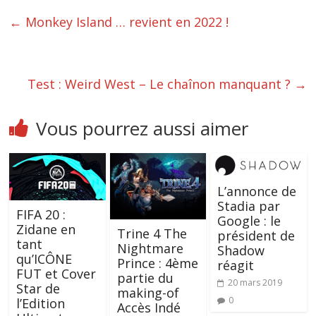
←
Monkey Island … revient en 2022 !
Test : Weird West – Le chaînon manquant ?
→
Vous pourrez aussi aimer
L’annonce de
Stadia par
FIFA 20 :
Google : le
Zidane en
Trine 4 The
président de
tant
Nightmare
Shadow
qu’ICÔNE
Prince : 4ème
réagit
FUT et Cover
partie du
20 mars 2019
Star de
making-of
0
l’Edition
Accès Indé