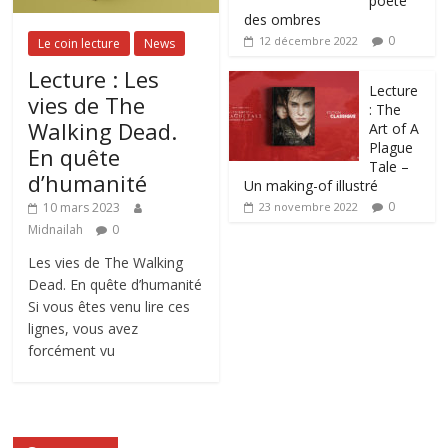
poète
des ombres
0
12 décembre 2022
Le coin lecture
News
Lecture : Les
Lecture
vies de The
: The
Walking Dead.
Art of A
Plague
En quête
Tale –
d’humanité
Un making-of illustré
0
10 mars 2023
23 novembre 2022
Midnailah
0
Les vies de The Walking
Dead. En quête d’humanité
Si vous êtes venu lire ces
lignes, vous avez
forcément vu