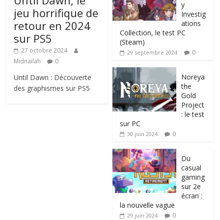
y
jeu horrifique de
Investig
retour en 2024
ations
Collection, le test PC
sur PS5
(Steam)
27 octobre 2024
0
29 septembre 2024
Midnailah
0
Noreya
Until Dawn : Découverte
the
des graphismes sur PS5
Gold
Project
: le test
sur PC
0
30 juin 2024
Du
casual
gaming
sur 2e
écran :
la nouvelle vague
0
29 juin 2024