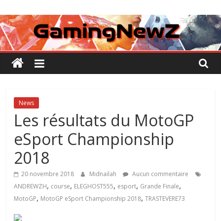
Passer
GamingNewZ
au
contenu
Tests
et
Actu
des
jeux
vidéo
News
Les résultats du MotoGP
eSport Championship
2018
20 novembre 2018
Midnailah
Aucun commentaire
,
,
,
,
,
ANDREWZH
course
ELEGHOST555
esport
Grande Finale
,
,
MotoGP
MotoGP eSport Championship 2018
TRASTEVERE73