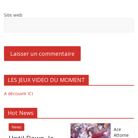
Site web
LES JEUX VIDEO DU MOMENT
A découvrir ICI
Hot News
News
Ace
Attorne
Until Dawn, le