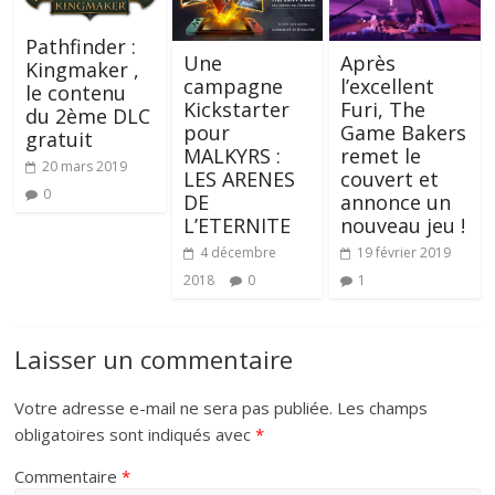
Pathfinder :
Après
Une
Kingmaker ,
l’excellent
campagne
le contenu
Furi, The
Kickstarter
du 2ème DLC
Game Bakers
pour
gratuit
remet le
MALKYRS :
20 mars 2019
couvert et
LES ARENES
0
annonce un
DE
nouveau jeu !
L’ETERNITE
19 février 2019
4 décembre
1
2018
0
Laisser un commentaire
Votre adresse e-mail ne sera pas publiée.
Les champs
obligatoires sont indiqués avec
*
Commentaire
*