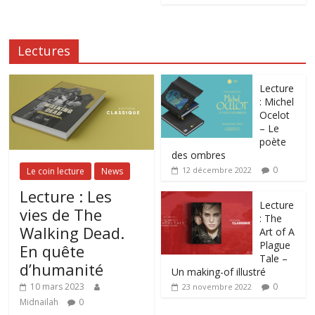
Lectures
Lecture
: Michel
Ocelot
– Le
poète
des ombres
0
12 décembre 2022
Le coin lecture
News
Lecture : Les
Lecture
vies de The
: The
Walking Dead.
Art of A
Plague
En quête
Tale –
d’humanité
Un making-of illustré
0
10 mars 2023
23 novembre 2022
Midnailah
0