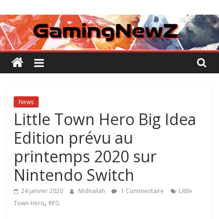
Passer
GamingNewZ
au
contenu
Tests
et
Actu
des
jeux
vidéo
News
Little Town Hero Big Idea
Edition prévu au
printemps 2020 sur
Nintendo Switch
24 janvier 2020
Midnailah
1 Commentaire
Little
,
Town Hero
RPG