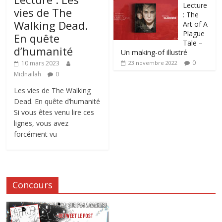
Lecture
vies de The
: The
Walking Dead.
Art of A
Plague
En quête
Tale –
d’humanité
Un making-of illustré
0
10 mars 2023
23 novembre 2022
Midnailah
0
Les vies de The Walking
Dead. En quête d’humanité
Si vous êtes venu lire ces
lignes, vous avez
forcément vu
Concours