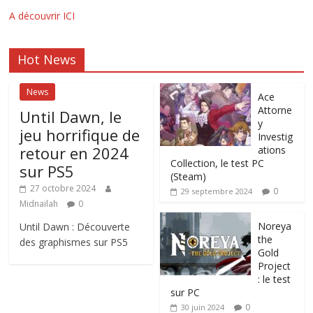
A découvrir ICI
Hot News
News
Ace
Attorne
Until Dawn, le
y
jeu horrifique de
Investig
retour en 2024
ations
Collection, le test PC
sur PS5
(Steam)
27 octobre 2024
0
29 septembre 2024
Midnailah
0
Noreya
Until Dawn : Découverte
the
des graphismes sur PS5
Gold
Project
: le test
sur PC
0
30 juin 2024