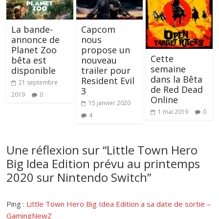
La bande-
Capcom
annonce de
nous
Planet Zoo
propose un
Cette
bêta est
nouveau
semaine
disponible
trailer pour
dans la Bêta
Resident Evil
21 septembre
de Red Dead
3
2019
0
Online
15 janvier 2020
1 mai 2019
0
4
Une réflexion sur “
Little Town Hero
Big Idea Edition prévu au printemps
2020 sur Nintendo Switch
”
Ping :
Little Town Hero Big Idea Edition a sa date de sortie –
GamingNewZ