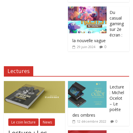
Du
casual
gaming
sur 2e
écran :
la nouvelle vague
0
29 juin 2024
Lectures
Lecture
: Michel
Ocelot
– Le
poète
des ombres
0
12 décembre 2022
Le coin lecture
News
Lecture : Les