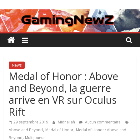
Passer
GamingNewZ
au
contenu
Tests
et
Actu
des
jeux
vidéo
News
Medal of Honor : Above
and Beyond, la guerre
arrive en VR sur Oculus
Rift
29 septembre 2019
Midnailah
Aucun commentaire
,
,
Above and Beyond
Medal of Honor
Medal of Honor : Above and
,
Beyond
Multijoueur