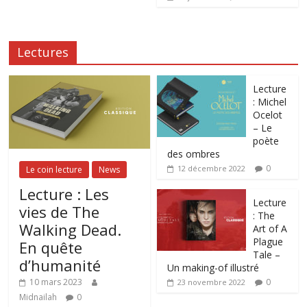
Lectures
Lecture
: Michel
Ocelot
– Le
poète
des ombres
0
12 décembre 2022
Le coin lecture
News
Lecture : Les
Lecture
vies de The
: The
Walking Dead.
Art of A
Plague
En quête
Tale –
d’humanité
Un making-of illustré
0
10 mars 2023
23 novembre 2022
Midnailah
0