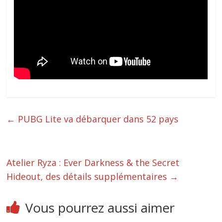
←
PUBG Lite va débarquer dans 52 pays
Atelier Ryza : Ever Darkness & the Secret
Hideout, des détails supplémentaires
→
Vous pourrez aussi aimer