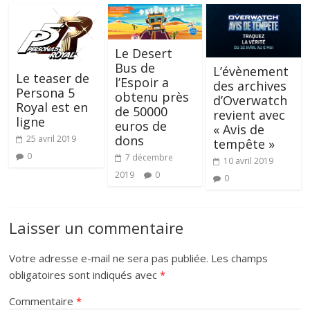
Le Desert
Bus de
L’évènement
Le teaser de
l’Espoir a
des archives
Persona 5
obtenu près
d’Overwatch
Royal est en
de 50000
revient avec
ligne
euros de
« Avis de
dons
25 avril 2019
tempête »
0
7 décembre
10 avril 2019
2019
0
0
Laisser un commentaire
Votre adresse e-mail ne sera pas publiée.
Les champs
obligatoires sont indiqués avec
*
Commentaire
*