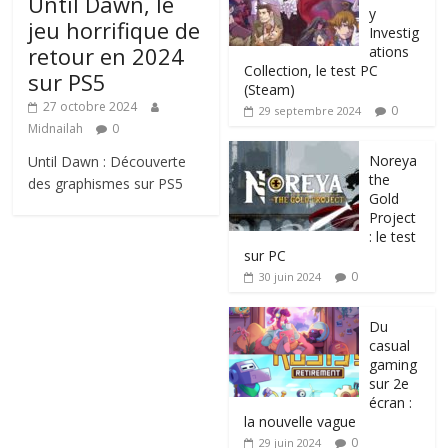
Until Dawn, le
y
jeu horrifique de
Investig
retour en 2024
ations
Collection, le test PC
sur PS5
(Steam)
27 octobre 2024
0
29 septembre 2024
Midnailah
0
Noreya
Until Dawn : Découverte
the
des graphismes sur PS5
Gold
Project
: le test
sur PC
0
30 juin 2024
Du
casual
gaming
sur 2e
écran :
la nouvelle vague
0
29 juin 2024