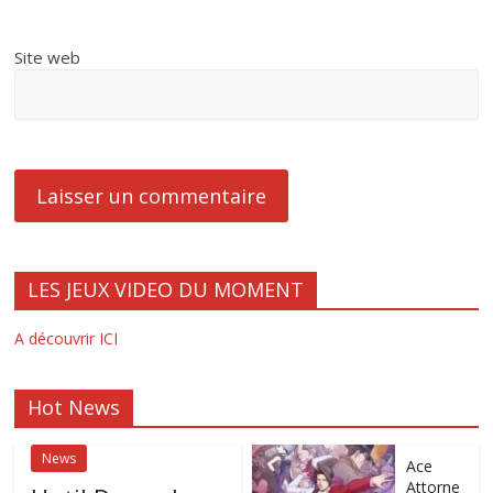
Site web
LES JEUX VIDEO DU MOMENT
A découvrir ICI
Hot News
News
Ace
Attorne