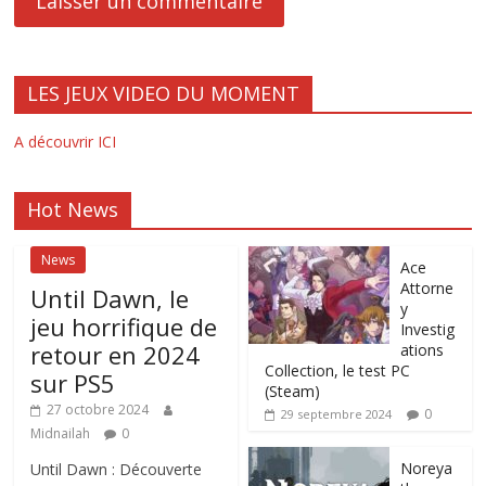
LES JEUX VIDEO DU MOMENT
A découvrir ICI
Hot News
News
Ace
Attorne
Until Dawn, le
y
jeu horrifique de
Investig
retour en 2024
ations
Collection, le test PC
sur PS5
(Steam)
27 octobre 2024
0
29 septembre 2024
Midnailah
0
Noreya
Until Dawn : Découverte