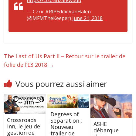
https://t.co/5nzaf8wbqu
— C2ric #RIPEddieVanHalen
(@MFMTheKeeper)
June 21, 2018
The Last of Us Part II – Retour sur le trailer de
folie de l’E3 2018
→
Vous pourrez aussi aimer
Degrees of
Crossroads
Separation :
ASHE
Inn, le jeu de
Nouveau
débarque
gestion de
trailer de