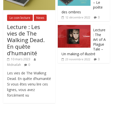
– Le
poète
des ombres
0
12 décembre 2022
Le coin lecture
News
Lecture : Les
Lecture
vies de The
: The
Walking Dead.
Art of A
Plague
En quête
Tale –
d’humanité
Un making-of illustré
0
10 mars 2023
23 novembre 2022
Midnailah
0
Les vies de The Walking
Dead. En quête d’humanité
Si vous êtes venu lire ces
lignes, vous avez
forcément vu