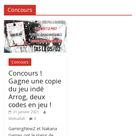
Concours
Concours
Concours !
Gagne une copie
du jeu indé
Arrog, deux
codes en jeu !
31 janvier 2021
Midnailah
0
GamingNewZ et Nakana
Games ont le plaisir de