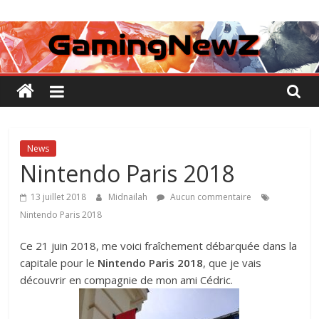
Passer
GamingNewZ
au
contenu
Tests
et
Actu
des
jeux
vidéo
News
Nintendo Paris 2018
13 juillet 2018
Midnailah
Aucun commentaire
Nintendo Paris 2018
Ce 21 juin 2018, me voici fraîchement débarquée dans la
capitale pour le
Nintendo Paris 2018
, que je vais
découvrir en compagnie de mon ami Cédric.