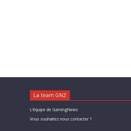
La team GNZ
L’équipe de GamingNewz
Vous souhaitez nous contacter ?