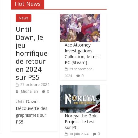
Hot News
News
Until
Dawn, le
jeu
Ace Attorney
Investigations
horrifique
Collection, le test
de retour
PC (Steam)
en 2024
29 septembre
sur PS5
0
2024
27 octobre 2024
Midnailah
0
Until Dawn :
Découverte des
graphismes sur
Noreya the Gold
Project : le test
PS5
sur PC
0
30 juin 2024