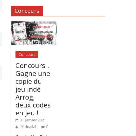
Concours
Concours
Concours !
Gagne une
copie du
jeu indé
Arrog,
deux codes
en jeu !
31 janvier 2021
Midnailah
0