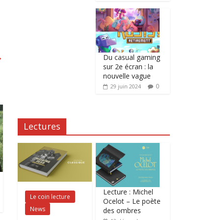
→
Du casual gaming
sur 2e écran : la
nouvelle vague
0
29 juin 2024
Lectures
Lecture : Michel
Le coin lecture
Ocelot – Le poète
News
des ombres