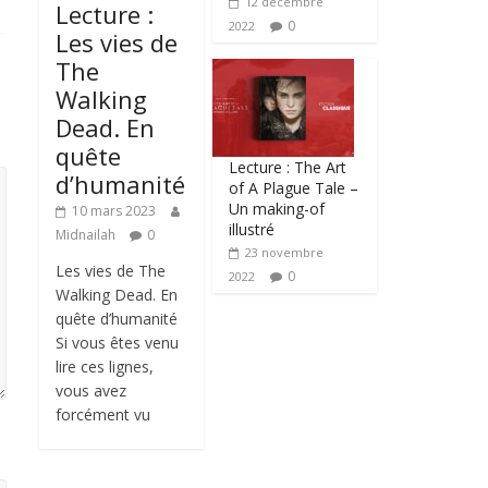
12 décembre
Lecture :
0
2022
Les vies de
The
Walking
Dead. En
quête
Lecture : The Art
d’humanité
of A Plague Tale –
Un making-of
10 mars 2023
illustré
Midnailah
0
23 novembre
Les vies de The
0
2022
Walking Dead. En
quête d’humanité
Si vous êtes venu
lire ces lignes,
vous avez
forcément vu