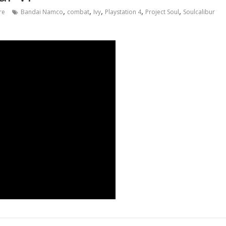
,
,
,
,
,
re
Bandai Namco
combat
Ivy
Playstation 4
Project Soul
Soulcalibur