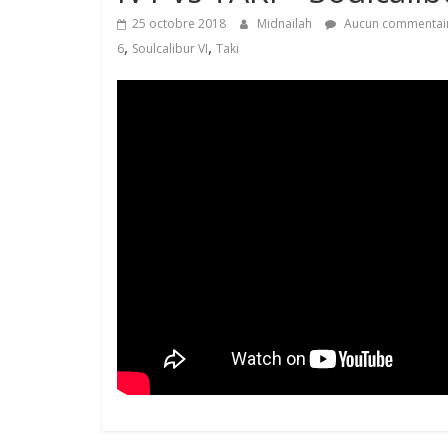
25 octobre 2018
Midnailah
Aucun commentai
,
,
6
Soulcalibur VI
Taki