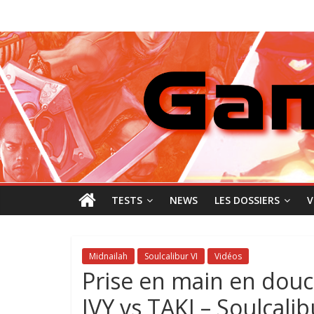
Passer
GamingNewZ
au
contenu
Tests
et
Actu
des
jeux
vidéo
TESTS
NEWS
LES DOSSIERS
V
Midnailah
Soulcalibur VI
Vidéos
Prise en main en dou
IVY vs TAKI – Soulcalib