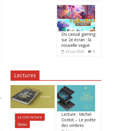
Du casual gaming
sur 2e écran : la
nouvelle vague
0
29 juin 2024
Lectures
→
Lecture : Michel
Le coin lecture
Ocelot – Le poète
News
des ombres