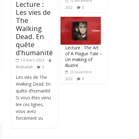
12 décembre
Lecture :
0
2022
Les vies de
The
Walking
Dead. En
quête
Lecture : The Art
d’humanité
of A Plague Tale –
Un making-of
10 mars 2023
illustré
Midnailah
0
23 novembre
Les vies de The
0
2022
Walking Dead. En
quête d’humanité
Si vous êtes venu
lire ces lignes,
vous avez
forcément vu