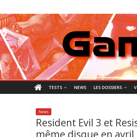
Passer
GamingNewZ
au
contenu
Tests
et
Actu
des
jeux
vidéo
TESTS
NEWS
LES DOSSIERS
V
News
Resident Evil 3 et Re
même disque en avril