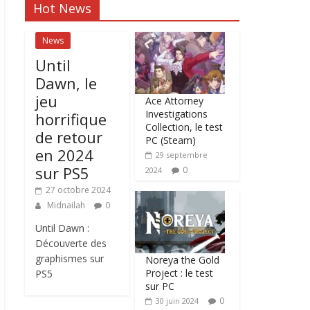
Hot News
News
Until
Dawn, le
jeu
Ace Attorney
Investigations
horrifique
Collection, le test
de retour
PC (Steam)
en 2024
29 septembre
sur PS5
0
2024
27 octobre 2024
Midnailah
0
Until Dawn :
Découverte des
graphismes sur
Noreya the Gold
Project : le test
PS5
sur PC
0
30 juin 2024