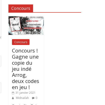
Concours
Concours
Concours !
Gagne une
copie du
jeu indé
Arrog,
deux codes
en jeu !
31 janvier 2021
Midnailah
0