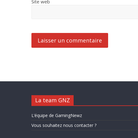
Site web
La team GNZ
L’équipe de GamingNewz
Vous souhaitez nous contacter ?