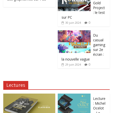
Gold
Project
: le test
sur PC
0
30 juin 2024
Du
casual
gaming
sur 2e
écran :
la nouvelle vague
0
29 juin 2024
Lectures
Lecture
: Michel
Ocelot
– Le