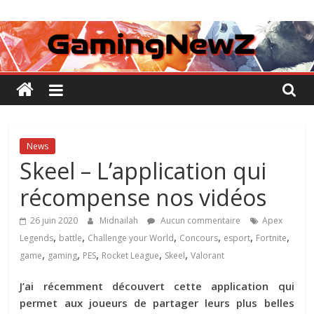
Passer
GamingNewZ
au
contenu
Tests
et
Actu
des
jeux
vidéo
News
Skeel – L’application qui
récompense nos vidéos
26 juin 2020
Midnailah
Aucun commentaire
Apex
,
,
,
,
,
,
Legends
battle
Challenge your World
Concours
esport
Fortnite
,
,
,
,
,
game
gaming
PES
Rocket League
Skeel
Valorant
J’ai récemment découvert cette application qui
permet aux joueurs de partager leurs plus belles