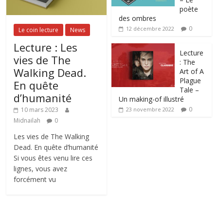
poète
des ombres
0
12 décembre 2022
Le coin lecture
News
Lecture : Les
Lecture
vies de The
: The
Walking Dead.
Art of A
Plague
En quête
Tale –
d’humanité
Un making-of illustré
0
10 mars 2023
23 novembre 2022
Midnailah
0
Les vies de The Walking
Dead. En quête d’humanité
Si vous êtes venu lire ces
lignes, vous avez
forcément vu