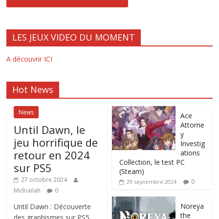
LES JEUX VIDEO DU MOMENT
A découvrir ICI
Hot News
News
Ace
Attorne
Until Dawn, le
y
jeu horrifique de
Investig
retour en 2024
ations
Collection, le test PC
sur PS5
(Steam)
27 octobre 2024
0
29 septembre 2024
Midnailah
0
Noreya
Until Dawn : Découverte
the
des graphismes sur PS5