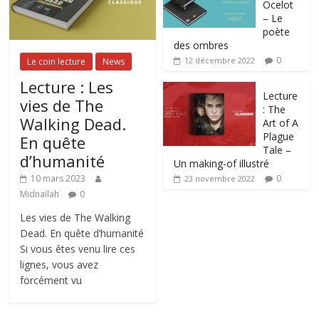
Ocelot
– Le
poète
des ombres
0
12 décembre 2022
Le coin lecture
News
Lecture : Les
Lecture
vies de The
: The
Walking Dead.
Art of A
Plague
En quête
Tale –
d’humanité
Un making-of illustré
0
10 mars 2023
23 novembre 2022
Midnailah
0
Les vies de The Walking
Dead. En quête d’humanité
Si vous êtes venu lire ces
lignes, vous avez
forcément vu