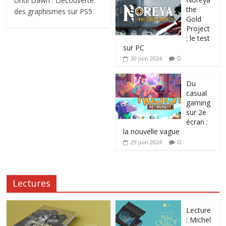
Until Dawn : Découverte
the
des graphismes sur PS5
Gold
Project
: le test
sur PC
0
30 juin 2024
Du
casual
gaming
sur 2e
écran :
la nouvelle vague
0
29 juin 2024
Lectures
Lecture
: Michel