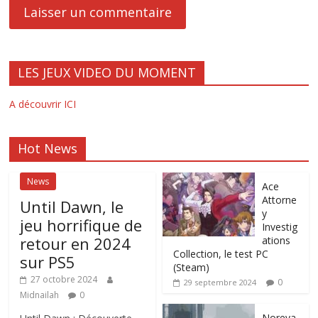
LES JEUX VIDEO DU MOMENT
A découvrir ICI
Hot News
News
Ace
Attorne
Until Dawn, le
y
jeu horrifique de
Investig
retour en 2024
ations
Collection, le test PC
sur PS5
(Steam)
27 octobre 2024
0
29 septembre 2024
Midnailah
0
Noreya