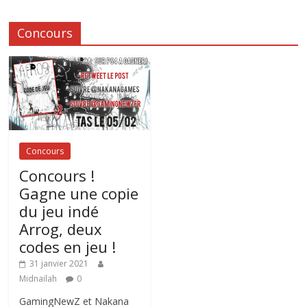
Concours
Concours
Concours !
Gagne une copie
du jeu indé
Arrog, deux
codes en jeu !
31 janvier 2021
Midnailah
0
GamingNewZ et Nakana