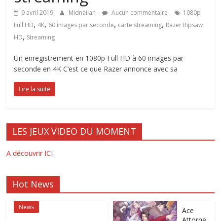
9 avril 2019
Midnailah
Aucun commentaire
1080p
,
,
,
,
Full HD
4K
60 images par seconde
carte streaming
Razer Ripsaw
,
HD
Streaming
Un enregistrement en 1080p Full HD à 60 images par
seconde en 4K C’est ce que Razer annonce avec sa
Lire la suite
LES JEUX VIDEO DU MOMENT
A découvrir ICI
Hot News
News
Ace
Attorne