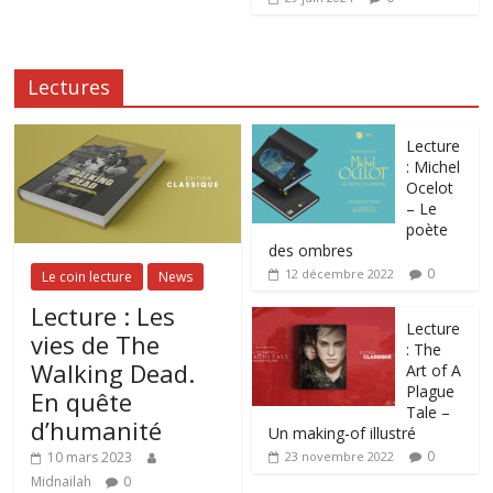
Lectures
Lecture
: Michel
Ocelot
– Le
poète
des ombres
0
12 décembre 2022
Le coin lecture
News
Lecture : Les
Lecture
vies de The
: The
Walking Dead.
Art of A
Plague
En quête
Tale –
d’humanité
Un making-of illustré
0
10 mars 2023
23 novembre 2022
Midnailah
0