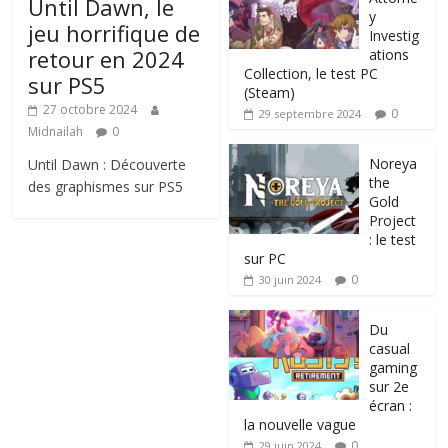
Until Dawn, le
y
jeu horrifique de
Investig
retour en 2024
ations
Collection, le test PC
sur PS5
(Steam)
27 octobre 2024
0
29 septembre 2024
Midnailah
0
Noreya
Until Dawn : Découverte
the
des graphismes sur PS5
Gold
Project
: le test
sur PC
0
30 juin 2024
Du
casual
gaming
sur 2e
écran :
la nouvelle vague
0
29 juin 2024