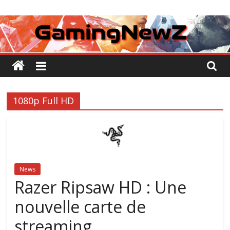
Passer
GamingNewZ
au
contenu
Tests
et
Actu
des
jeux
1080p Full HD
vidéo
News
Razer Ripsaw HD : Une
nouvelle carte de
streaming