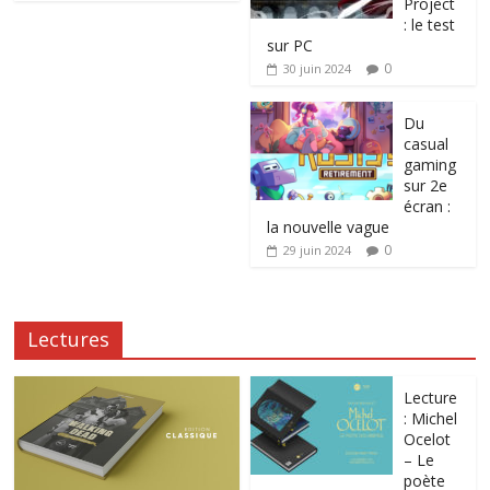
Project
: le test
sur PC
0
30 juin 2024
Du
casual
gaming
sur 2e
écran :
la nouvelle vague
0
29 juin 2024
Lectures
Lecture
: Michel
Ocelot
– Le
poète