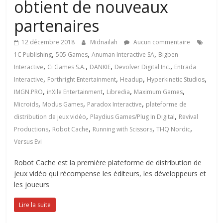
obtient de nouveaux
partenaires
12 décembre 2018
Midnailah
Aucun commentaire
,
,
,
1C Publishing
505 Games
Anuman Interactive SA
Bigben
,
,
,
,
Interactive
Ci Games S.A.
DANKIE
Devolver Digital Inc.
Entrada
,
,
,
,
Interactive
Forthright Entertainment
Headup
Hyperkinetic Studios
,
,
,
,
IMGN.PRO
inXile Entertainment
Libredia
Maximum Games
,
,
,
Microids
Modus Games
Paradox Interactive
plateforme de
,
,
distribution de jeux vidéo
Playdius Games/Plug In Digital
Revival
,
,
,
,
Productions
Robot Cache
Running with Scissors
THQ Nordic
Versus Evi
Robot Cache est la première plateforme de distribution de
jeux vidéo qui récompense les éditeurs, les développeurs et
les joueurs
Lire la suite