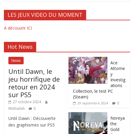
LES JEUX VIDEO DU MOMENT
A découvrir ICI
Hot News
News
Ace
Attorne
Until Dawn, le
y
jeu horrifique de
Investig
retour en 2024
ations
Collection, le test PC
sur PS5
(Steam)
27 octobre 2024
0
29 septembre 2024
Midnailah
0
Noreya
Until Dawn : Découverte
the
des graphismes sur PS5
Gold