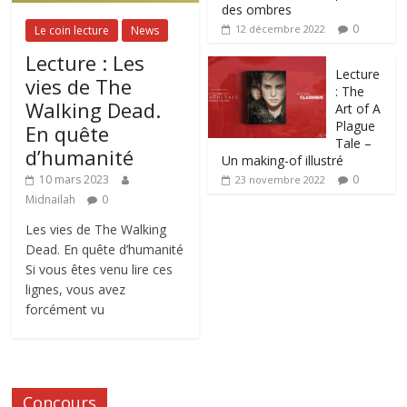
des ombres
0
12 décembre 2022
Le coin lecture
News
Lecture : Les
Lecture
vies de The
: The
Walking Dead.
Art of A
Plague
En quête
Tale –
d’humanité
Un making-of illustré
0
10 mars 2023
23 novembre 2022
Midnailah
0
Les vies de The Walking
Dead. En quête d’humanité
Si vous êtes venu lire ces
lignes, vous avez
forcément vu
Concours