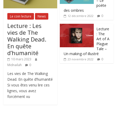
– Le
poète
des ombres
0
12 décembre 2022
Le coin lecture
News
Lecture : Les
Lecture
vies de The
: The
Walking Dead.
Art of A
Plague
En quête
Tale –
d’humanité
Un making-of illustré
0
10 mars 2023
23 novembre 2022
Midnailah
0
Les vies de The Walking
Dead. En quête d’humanité
Si vous êtes venu lire ces
lignes, vous avez
forcément vu