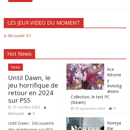
LES JEUX VIDEO DU MOMENT
A découvrir ICI
Hot News
News
Ace
Attorne
Until Dawn, le
y
jeu horrifique de
Investig
retour en 2024
ations
Collection, le test PC
sur PS5
(Steam)
27 octobre 2024
0
29 septembre 2024
Midnailah
0
Noreya
Until Dawn : Découverte
the
des graphismes sur PS5