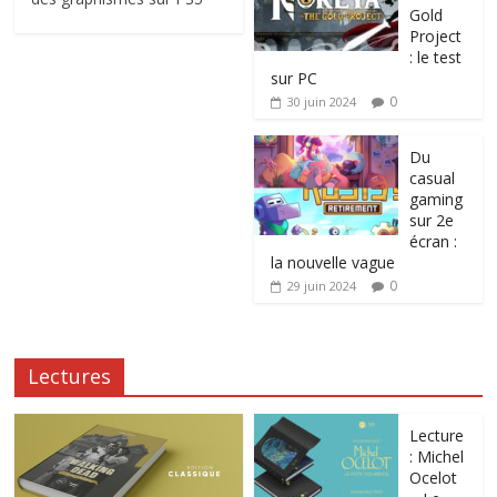
Gold
Project
: le test
sur PC
0
30 juin 2024
Du
casual
gaming
sur 2e
écran :
la nouvelle vague
0
29 juin 2024
Lectures
Lecture
: Michel
Ocelot