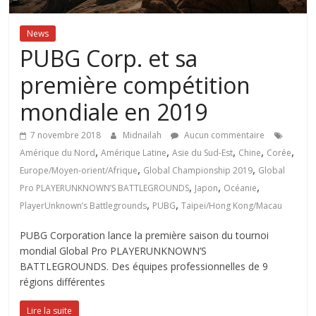
News
PUBG Corp. et sa
première compétition
mondiale en 2019
7 novembre 2018
Midnailah
Aucun commentaire
,
,
,
,
,
Amérique du Nord
Amérique Latine
Asie du Sud-Est
Chine
Corée
,
,
Europe/Moyen-orient/Afrique
Global Championship 2019
Global
,
,
,
Pro PLAYERUNKNOWN’S BATTLEGROUNDS
Japon
Océanie
,
,
PlayerUnknown’s Battlegrounds
PUBG
Taipei/Hong Kong/Macau
PUBG Corporation lance la première saison du tournoi
mondial Global Pro PLAYERUNKNOWN’S
BATTLEGROUNDS. Des équipes professionnelles de 9
régions différentes
Lire la suite