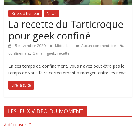
Billets d'humeur
News
La recette du Tarticroque
pour geek confiné
15 novembre 2020
Midnailah
Aucun commentaire
,
,
,
confinement
Gamer
geek
recette
En ces temps de confinement, vous n’avez peut-être pas le
temps de vous faire correctement à manger, entre les news
Lire la suite
LES JEUX VIDEO DU MOMENT
A découvrir ICI