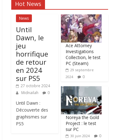
Hot News
News
Until
Dawn, le
jeu
Ace Attorney
Investigations
horrifique
Collection, le test
de retour
PC (Steam)
en 2024
29 septembre
sur PS5
0
2024
27 octobre 2024
Midnailah
0
Until Dawn :
Découverte des
graphismes sur
Noreya the Gold
Project : le test
PS5
sur PC
0
30 juin 2024