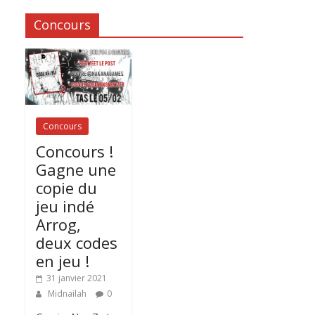
Concours
Concours
Concours !
Gagne une
copie du
jeu indé
Arrog,
deux codes
en jeu !
31 janvier 2021
Midnailah
0