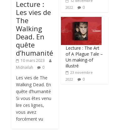
12 décembre
Lecture :
0
2022
Les vies de
The
Walking
Dead. En
quête
Lecture : The Art
d’humanité
of A Plague Tale –
Un making-of
10 mars 2023
illustré
Midnailah
0
23 novembre
Les vies de The
0
2022
Walking Dead. En
quête d’humanité
Si vous êtes venu
lire ces lignes,
vous avez
forcément vu