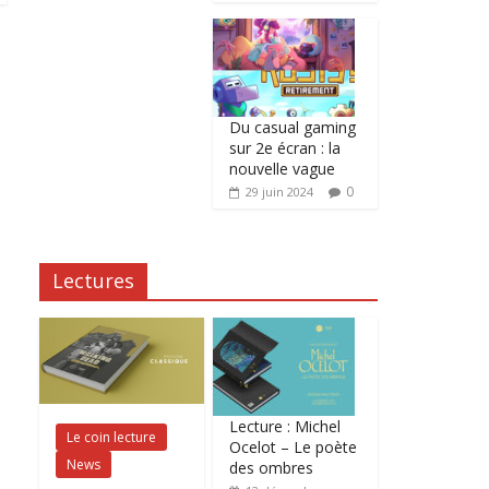
Du casual gaming
sur 2e écran : la
nouvelle vague
0
29 juin 2024
Lectures
Lecture : Michel
Le coin lecture
Ocelot – Le poète
News
des ombres