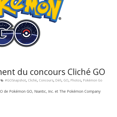
ent du concours Cliché GO
,
,
,
,
,
,
#GOSnapshot
Cliché
Concours
Défi
GO
Photos
Pokémon Go
é GO de Pokémon GO, Niantic, Inc. et The Pokémon Company