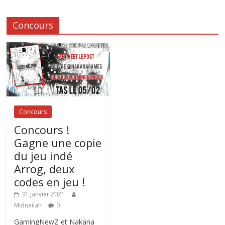
Concours
Concours
Concours !
Gagne une copie
du jeu indé
Arrog, deux
codes en jeu !
31 janvier 2021
Midnailah
0
GamingNewZ et Nakana