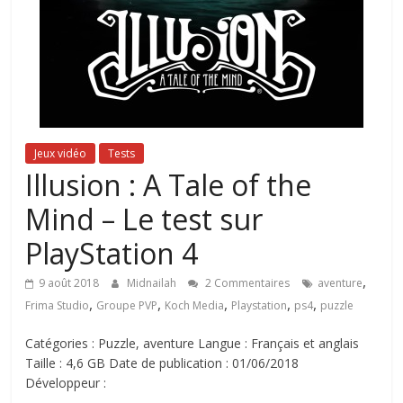
Jeux vidéo
Tests
Illusion : A Tale of the
Mind – Le test sur
PlayStation 4
,
9 août 2018
Midnailah
2 Commentaires
aventure
,
,
,
,
,
Frima Studio
Groupe PVP
Koch Media
Playstation
ps4
puzzle
Catégories : Puzzle, aventure Langue : Français et anglais
Taille : 4,6 GB Date de publication : 01/06/2018
Développeur :