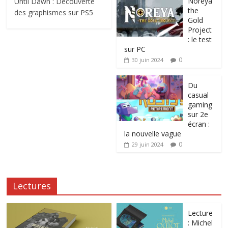
Noreya
Until Dawn : Découverte
the
des graphismes sur PS5
Gold
Project
: le test
sur PC
0
30 juin 2024
Du
casual
gaming
sur 2e
écran :
la nouvelle vague
0
29 juin 2024
Lectures
Lecture
: Michel