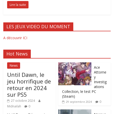
Lire la suite
LES JEUX VIDEO DU MOMENT
A découvrir ICI
Hot News
News
Ace
Attorne
Until Dawn, le
y
jeu horrifique de
Investig
retour en 2024
ations
Collection, le test PC
sur PS5
(Steam)
27 octobre 2024
0
29 septembre 2024
Midnailah
0