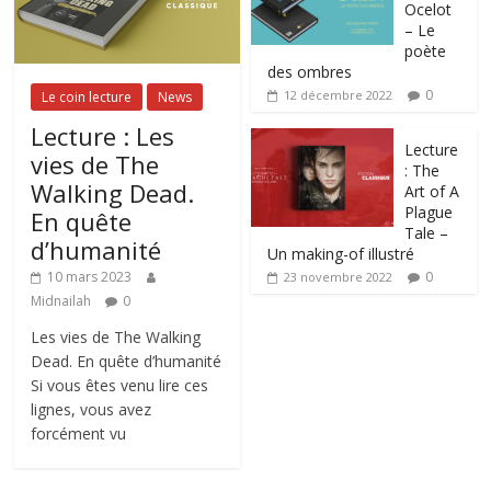
Ocelot
– Le
poète
des ombres
0
12 décembre 2022
Le coin lecture
News
Lecture : Les
Lecture
vies de The
: The
Walking Dead.
Art of A
Plague
En quête
Tale –
d’humanité
Un making-of illustré
0
10 mars 2023
23 novembre 2022
Midnailah
0
Les vies de The Walking
Dead. En quête d’humanité
Si vous êtes venu lire ces
lignes, vous avez
forcément vu