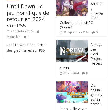
Attorne
Until Dawn, le
y
jeu horrifique de
Investig
retour en 2024
ations
Collection, le test PC
sur PS5
(Steam)
27 octobre 2024
0
29 septembre 2024
Midnailah
0
Noreya
Until Dawn : Découverte
the
des graphismes sur PS5
Gold
Project
: le test
sur PC
0
30 juin 2024
Du
casual
gaming
sur 2e
écran :
la nouvelle vague