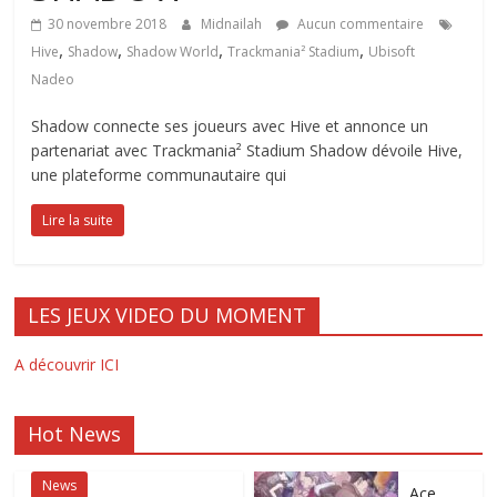
30 novembre 2018
Midnailah
Aucun commentaire
,
,
,
,
Hive
Shadow
Shadow World
Trackmania² Stadium
Ubisoft
Nadeo
Shadow connecte ses joueurs avec Hive et annonce un
partenariat avec Trackmania² Stadium Shadow dévoile Hive,
une plateforme communautaire qui
Lire la suite
LES JEUX VIDEO DU MOMENT
A découvrir ICI
Hot News
News
Ace