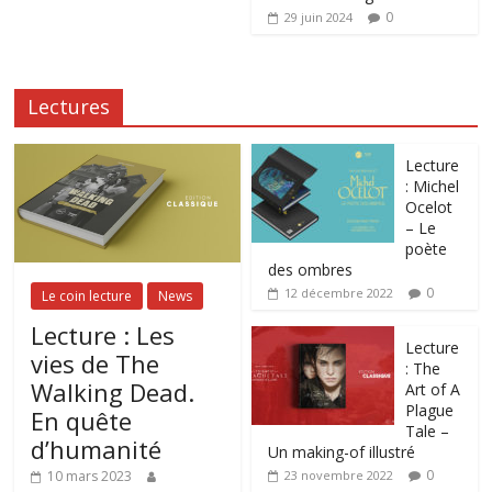
0
29 juin 2024
Lectures
Lecture
: Michel
Ocelot
– Le
poète
des ombres
0
12 décembre 2022
Le coin lecture
News
Lecture : Les
Lecture
vies de The
: The
Walking Dead.
Art of A
Plague
En quête
Tale –
d’humanité
Un making-of illustré
0
10 mars 2023
23 novembre 2022