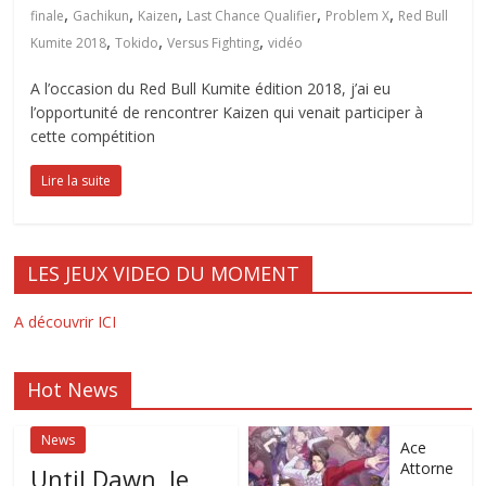
,
,
,
,
,
finale
Gachikun
Kaizen
Last Chance Qualifier
Problem X
Red Bull
,
,
,
Kumite 2018
Tokido
Versus Fighting
vidéo
A l’occasion du Red Bull Kumite édition 2018, j’ai eu
l’opportunité de rencontrer Kaizen qui venait participer à
cette compétition
Lire la suite
LES JEUX VIDEO DU MOMENT
A découvrir ICI
Hot News
News
Ace
Attorne
Until Dawn, le