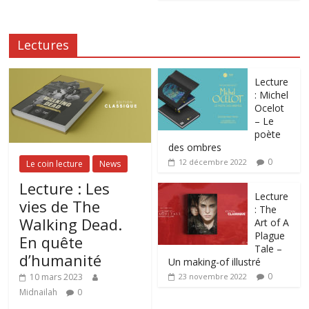
Lectures
Lecture
: Michel
Ocelot
– Le
poète
des ombres
0
12 décembre 2022
Le coin lecture
News
Lecture : Les
Lecture
vies de The
: The
Walking Dead.
Art of A
Plague
En quête
Tale –
d’humanité
Un making-of illustré
0
10 mars 2023
23 novembre 2022
Midnailah
0