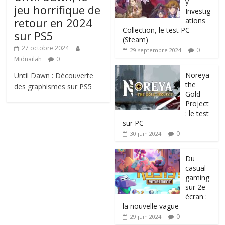
y
jeu horrifique de
Investig
retour en 2024
ations
Collection, le test PC
sur PS5
(Steam)
27 octobre 2024
0
29 septembre 2024
Midnailah
0
Noreya
Until Dawn : Découverte
the
des graphismes sur PS5
Gold
Project
: le test
sur PC
0
30 juin 2024
Du
casual
gaming
sur 2e
écran :
la nouvelle vague
0
29 juin 2024