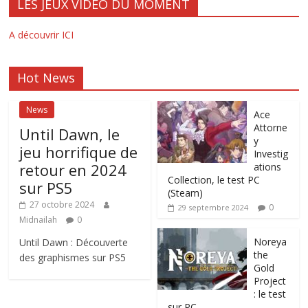
LES JEUX VIDEO DU MOMENT
A découvrir ICI
Hot News
News
Ace
Attorne
Until Dawn, le
y
jeu horrifique de
Investig
retour en 2024
ations
Collection, le test PC
sur PS5
(Steam)
27 octobre 2024
0
29 septembre 2024
Midnailah
0
Noreya
Until Dawn : Découverte
the
des graphismes sur PS5
Gold
Project
: le test
sur PC