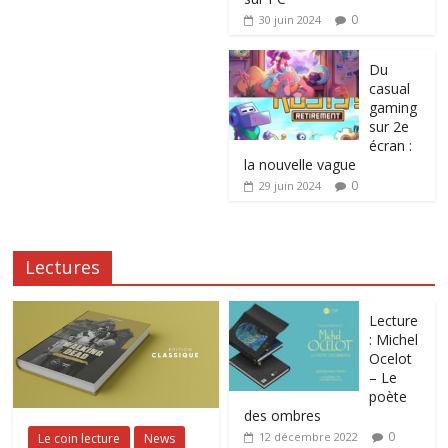
0
30 juin 2024
Du
casual
gaming
sur 2e
écran :
la nouvelle vague
0
29 juin 2024
Lectures
Lecture
: Michel
Ocelot
– Le
poète
des ombres
0
12 décembre 2022
Le coin lecture
News