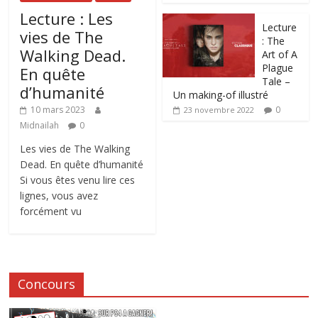
Lecture : Les
Lecture
vies de The
: The
Walking Dead.
Art of A
Plague
En quête
Tale –
d’humanité
Un making-of illustré
0
10 mars 2023
23 novembre 2022
Midnailah
0
Les vies de The Walking
Dead. En quête d’humanité
Si vous êtes venu lire ces
lignes, vous avez
forcément vu
Concours