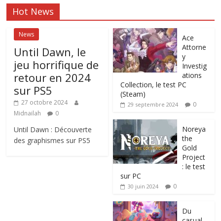
Hot News
News
Ace
Attorne
Until Dawn, le
y
jeu horrifique de
Investig
retour en 2024
ations
Collection, le test PC
sur PS5
(Steam)
27 octobre 2024
0
29 septembre 2024
Midnailah
0
Noreya
Until Dawn : Découverte
the
des graphismes sur PS5
Gold
Project
: le test
sur PC
0
30 juin 2024
Du
casual