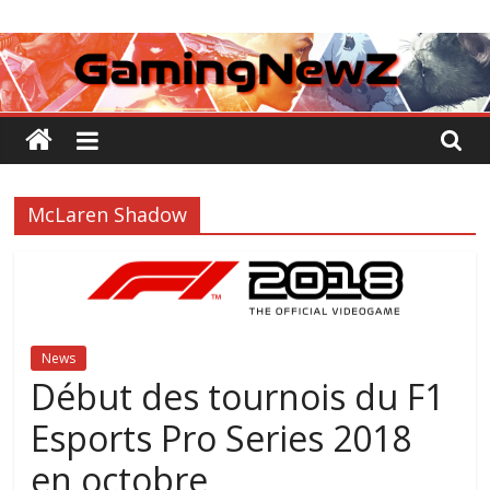
Passer
GamingNewZ
au
contenu
Tests
et
Actu
des
jeux
McLaren Shadow
vidéo
News
Début des tournois du F1
Esports Pro Series 2018
en octobre