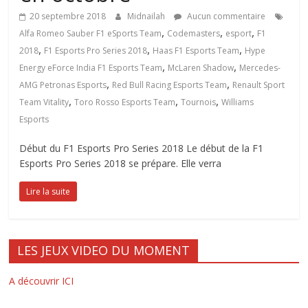
20 septembre 2018
Midnailah
Aucun commentaire
,
,
,
Alfa Romeo Sauber F1 eSports Team
Codemasters
esport
F1
,
,
,
2018
F1 Esports Pro Series 2018
Haas F1 Esports Team
Hype
,
,
Energy eForce India F1 Esports Team
McLaren Shadow
Mercedes-
,
,
AMG Petronas Esports
Red Bull Racing Esports Team
Renault Sport
,
,
,
Team Vitality
Toro Rosso Esports Team
Tournois
Williams
Esports
Début du F1 Esports Pro Series 2018 Le début de la F1
Esports Pro Series 2018 se prépare. Elle verra
Lire la suite
LES JEUX VIDEO DU MOMENT
A découvrir ICI