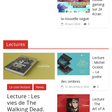
gaming
sur 2e
écran :
la nouvelle vague
0
29 juin 2024
Lectures
Lecture
: Michel
Ocelot
– Le
poète
des ombres
0
12 décembre 2022
Le coin lecture
News
Lecture : Les
Lecture
vies de The
: The
Walking Dead.
Art of A