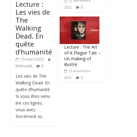
12 décembre
Lecture :
0
2022
Les vies de
The
Walking
Dead. En
quête
Lecture : The Art
d’humanité
of A Plague Tale –
Un making-of
10 mars 2023
illustré
Midnailah
0
23 novembre
Les vies de The
0
2022
Walking Dead. En
quête d’humanité
Si vous êtes venu
lire ces lignes,
vous avez
forcément vu