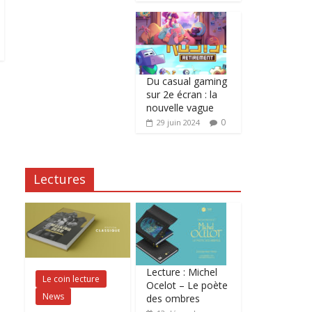
Du casual gaming
sur 2e écran : la
nouvelle vague
0
29 juin 2024
Lectures
Lecture : Michel
Le coin lecture
Ocelot – Le poète
News
des ombres