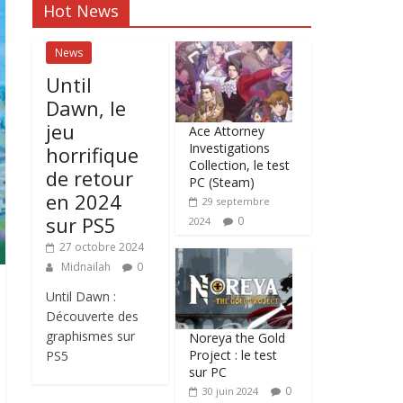
Hot News
News
Until
Dawn, le
jeu
Ace Attorney
Investigations
horrifique
Collection, le test
de retour
PC (Steam)
en 2024
29 septembre
sur PS5
0
2024
27 octobre 2024
Midnailah
0
Until Dawn :
Découverte des
graphismes sur
Noreya the Gold
Project : le test
PS5
sur PC
0
30 juin 2024