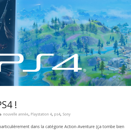
S4 !
,
,
,
nouvelle année
Playstation 4
ps4
Sony
particulièrement dans la catégorie Action-Aventure (ça tombe bien