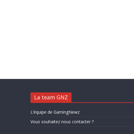
La team GNZ
L’équipe de GamingNewz
Vous souhaitez nous contacter ?