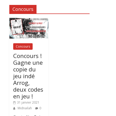
Concours
Concours
Concours !
Gagne une
copie du
jeu indé
Arrog,
deux codes
en jeu !
31 janvier 2021
Midnailah
0