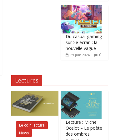
Du casual gaming
sur 2e écran : la
nouvelle vague
0
29 juin 2024
Lectures
Lecture : Michel
Le coin lecture
Ocelot – Le poète
News
des ombres