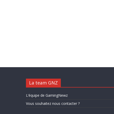
La team GNZ
L’équipe de GamingNewz
Vous souhaitez nous contacter ?