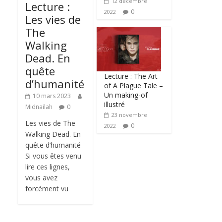
12 décembre
Lecture :
0
2022
Les vies de
The
Walking
Dead. En
quête
Lecture : The Art
d’humanité
of A Plague Tale –
Un making-of
10 mars 2023
illustré
Midnailah
0
23 novembre
Les vies de The
0
2022
Walking Dead. En
quête d’humanité
Si vous êtes venu
lire ces lignes,
vous avez
forcément vu