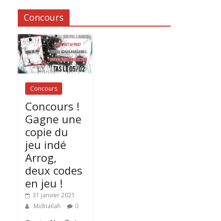
Concours
Concours
Concours !
Gagne une
copie du
jeu indé
Arrog,
deux codes
en jeu !
31 janvier 2021
Midnailah
0