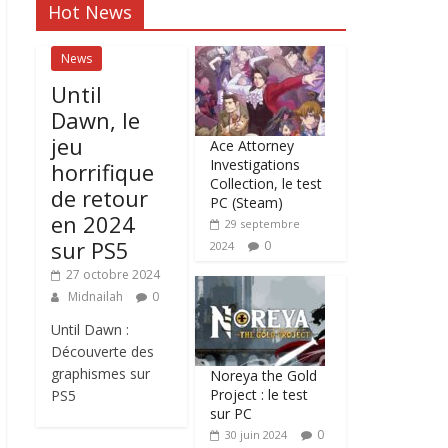
Hot News
News
Until
Dawn, le
jeu
Ace Attorney
Investigations
horrifique
Collection, le test
de retour
PC (Steam)
en 2024
29 septembre
sur PS5
0
2024
27 octobre 2024
Midnailah
0
Until Dawn :
Découverte des
graphismes sur
Noreya the Gold
Project : le test
PS5
sur PC
0
30 juin 2024