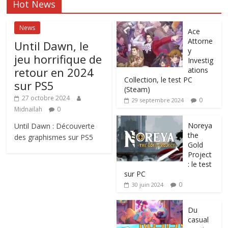
Hot News
News
Ace
Attorne
Until Dawn, le
y
jeu horrifique de
Investig
retour en 2024
ations
Collection, le test PC
sur PS5
(Steam)
27 octobre 2024
0
29 septembre 2024
Midnailah
0
Noreya
Until Dawn : Découverte
the
des graphismes sur PS5
Gold
Project
: le test
sur PC
0
30 juin 2024
Du
casual