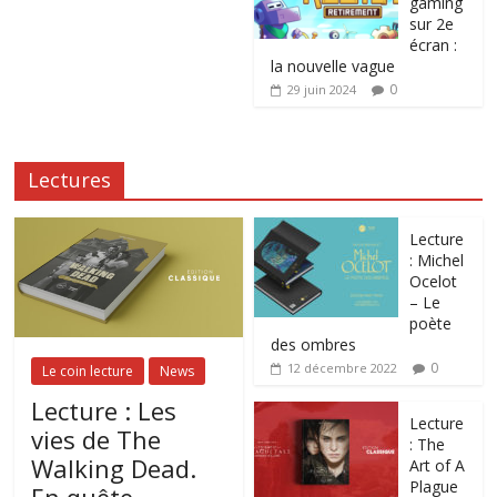
gaming
sur 2e
écran :
la nouvelle vague
0
29 juin 2024
Lectures
Lecture
: Michel
Ocelot
– Le
poète
des ombres
0
12 décembre 2022
Le coin lecture
News
Lecture : Les
Lecture
vies de The
: The
Walking Dead.
Art of A
Plague
En quête